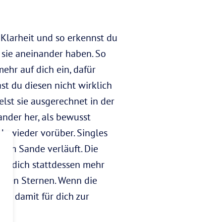
 Klarheit und so erkennst du
s sie aneinander haben. So
mehr auf dich ein, dafür
t du diesen nicht wirklich
elst sie ausgerechnet in der
nder her, als bewusst
ch wieder vorüber. Singles
e im Sande verläuft. Die
ere dich stattdessen mehr
leren Sternen. Wenn die
rd damit für dich zur