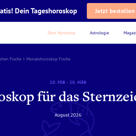
atis! Dein Tageshoroskop
Jetzt bestellen
Dein Horoskop
Astrologie
Magaz
ichen Fische
>
Monatshoroskop Fische
20. FEB - 20. MÄR
skop für das Sternzei
August 2026