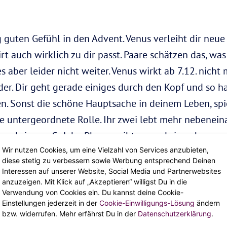
g guten Gefühl in den Advent. Venus verleiht dir neue
irt auch wirklich zu dir passt. Paare schätzen das, wa
s aber leider nicht weiter. Venus wirkt ab 7.12. nicht 
r. Dir geht gerade einiges durch den Kopf und so has
en. Sonst die schöne Hauptsache in deinem Leben, spi
e untergeordnete Rolle. Ihr zwei lebt mehr nebeneina
 verbringen. Solche Phasen gibt es, und sie gehen au
 nicht zu viel versprechen. Gut möglich, dass das Ganz
Wir nutzen Cookies, um eine Vielzahl von Services anzubieten,
diese stetig zu verbessern sowie Werbung entsprechend Deinen
Weg laufen, reizen dich einfach nicht wirklich. Kümm
Interessen auf unserer Website, Social Media und Partnerwebsites
anzuzeigen. Mit Klick auf „Akzeptieren“ willigst Du in die
steht die Liebe wieder unter deutlich verheißungsvol
Verwendung von Cookies ein. Du kannst deine Cookie-
nbock wandert, wird es harmonischer. Weihnachten wi
Einstellungen jederzeit in der
Cookie-Einwilligungs-Lösung
ändern
bzw. widerrufen. Mehr erfährst Du in der
Datenschutzerklärung
.