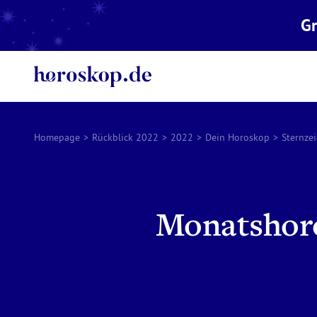
Gr
Homepage
>
Rückblick 2022
>
2022
>
Dein Horoskop
>
Sternze
Monatshoro