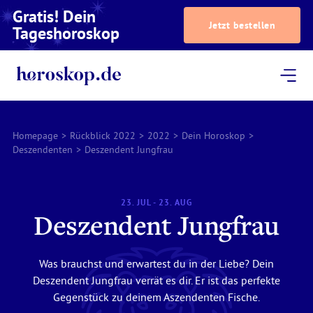
Gratis! Dein
Jetzt bestellen
Tageshoroskop
Dein Horoskop
Astrologie
Magazin
Podcast
AstroTV
Astrologen
Homepage
>
Rückblick 2022
>
2022
>
Dein Horoskop
>
Deszendenten
>
Deszendent Jungfrau
23. JUL - 23. AUG
Deszendent Jungfrau
Was brauchst und erwartest du in der Liebe? Dein
Deszendent Jungfrau verrät es dir. Er ist das perfekte
Gegenstück zu deinem Aszendenten Fische.