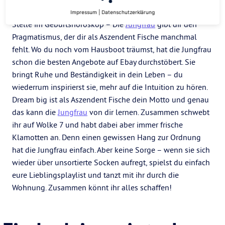
Ob als Sternzeichen, Aszendent oder an einer anderen
Impressum
|
Datenschutzerklärung
Stelle im Geburtshoroskop – Die
Jungfrau
gibt dir den
Pragmatismus, der dir als Aszendent Fische manchmal
fehlt. Wo du noch vom Hausboot träumst, hat die Jungfrau
schon die besten Angebote auf Ebay durchstöbert. Sie
bringt Ruhe und Beständigkeit in dein Leben – du
wiederrum inspirierst sie, mehr auf die Intuition zu hören.
Dream big ist als Aszendent Fische dein Motto und genau
das kann die
Jungfrau
von dir lernen. Zusammen schwebt
ihr auf Wolke 7 und habt dabei aber immer frische
Klamotten an. Denn einen gewissen Hang zur Ordnung
hat die Jungfrau einfach. Aber keine Sorge – wenn sie sich
wieder über unsortierte Socken aufregt, spielst du einfach
eure Lieblingsplaylist und tanzt mit ihr durch die
Wohnung. Zusammen könnt ihr alles schaffen!