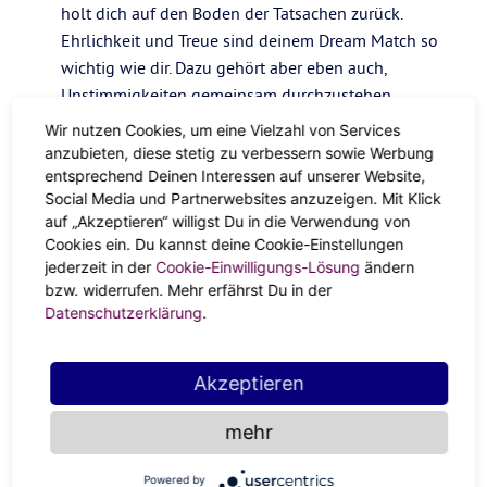
holt dich auf den Boden der Tatsachen zurück.
Ehrlichkeit und Treue sind deinem Dream Match so
wichtig wie dir. Dazu gehört aber eben auch,
Unstimmigkeiten gemeinsam durchzustehen.
Wir nutzen Cookies, um eine Vielzahl von Services
anzubieten, diese stetig zu verbessern sowie Werbung
Ein guter Plan –
Als Aszendent Fische malst du dir
entsprechend Deinen Interessen auf unserer Website,
alles in den buntesten Farben aus. Damit deine
Social Media und Partnerwebsites anzuzeigen. Mit Klick
Träume auch Wirklichkeit werden, brauchst du
auf „Akzeptieren“ willigst Du in die Verwendung von
jemanden an deiner Seite, der oder die aus deinen
Cookies ein. Du kannst deine Cookie-Einstellungen
jederzeit in der
Cookie-Einwilligungs-Lösung
ändern
Wunschträumen konkrete Pläne macht. Und diese mit
bzw. widerrufen. Mehr erfährst Du in der
dir umsetzt. Kunststück für den Deszendent Jungfrau.
Datenschutzerklärung
.
Best Match für den Aszendent
Fische mit Deszendent Jungfrau
Akzeptieren
mehr
Menschen mit Jungfrau-Energie
Powered by