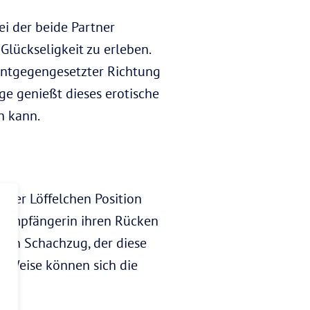
ei der beide Partner
Glückseligkeit zu erleben.
entgegengesetzter Richtung
age genießt dieses erotische
n kann.
 der Löffelchen Position
ie Empfängerin ihren Rücken
. Ein Schachzug, der diese
e Weise können sich die