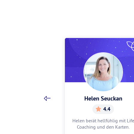
Zimmermann
Helen Seuckan
4.9
4.4
ie Liebe für dich
Helen berät hellfühlig mit Lif
cher Job passt zu
Coaching und den Karten.
gin Anita gestaltet