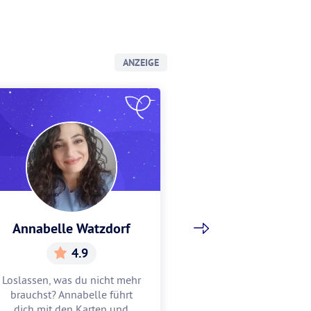
ANZEIGE
Annabelle Watzdorf
Gracia Sch
4.9
5.
Loslassen, was du nicht mehr
Gracia hilft dir, w
brauchst? Annabelle führt
Mitte zu finden u
dich mit den Karten und
zu feiern. Lass