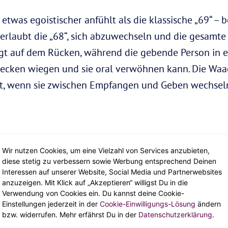
etwas egoistischer anfühlt als die klassische „69“ – b
, erlaubt die „68“, sich abzuwechseln und die gesamte 
gt auf dem Rücken, während die gebende Person in 
hr Becken wiegen und sie oral verwöhnen kann. Die Wa
rt, wenn sie zwischen Empfangen und Geben wechsel
erhöht die Intimität, da man im Grunde genommen in
Wir nutzen Cookies, um eine Vielzahl von Services anzubieten,
Bonus der Penetration. Auf der Seite liegend biegt d
diese stetig zu verbessern sowie Werbung entsprechend Deinen
Interessen auf unserer Website, Social Media und Partnerwebsites
s, woraufhin dieser von hinten in sie eindringen kann
anzuzeigen. Mit Klick auf „Akzeptieren“ willigst Du in die
machen würde: es vor einem Spiegel zu tun. Auf dies
Verwendung von Cookies ein. Du kannst deine Cookie-
Einstellungen jederzeit in der
Cookie-Einwilligungs-Lösung
ändern
en blicken.
bzw. widerrufen. Mehr erfährst Du in der
Datenschutzerklärung
.