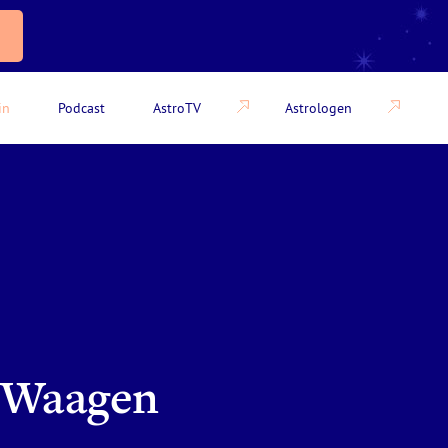
in
Podcast
AstroTV
Astrologen
e Waagen