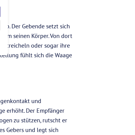
 ab. Der Gebende setzt sich
ch um seinen Körper. Von dort
d streicheln oder sogar ihre
 Stellung fühlt sich die Waage
Augenkontakt und
e erhöht. Der Empfänger
ogen zu stützen, rutscht er
es Gebers und legt sich