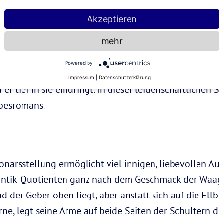
Akzeptieren
mehr
er Seite und stützt ihren Oberkörper auf den Ellbogen
er Partnerin, hebt ein Bein an und schlingt es seitli
Powered by
Armen abstützen, die Brüste seiner Partnerin anbeten
Impressum
|
Datenschutzerklärung
 er tief in sie eindringt. In dieser leidenschaftlichen
ebesromans.
narsstellung ermöglicht viel innigen, liebevollen 
ntik-Quotienten ganz nach dem Geschmack der Waag
 der Geber oben liegt, aber anstatt sich auf die Ellb
ne, legt seine Arme auf beide Seiten der Schultern d