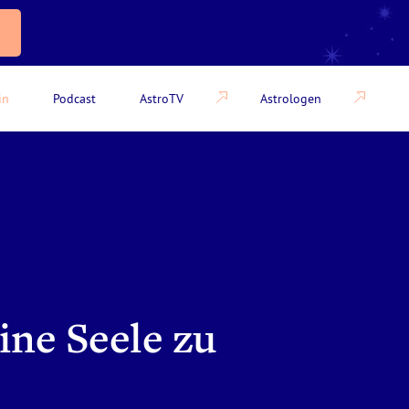
in
Podcast
AstroTV
Astrologen
ine Seele zu