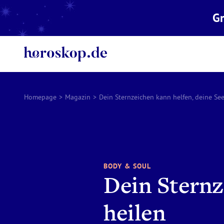
Gr
Homepage
>
Magazin
>
Dein Sternzeichen kann helfen, deine See
BODY & SOUL
Dein Sternz
heilen