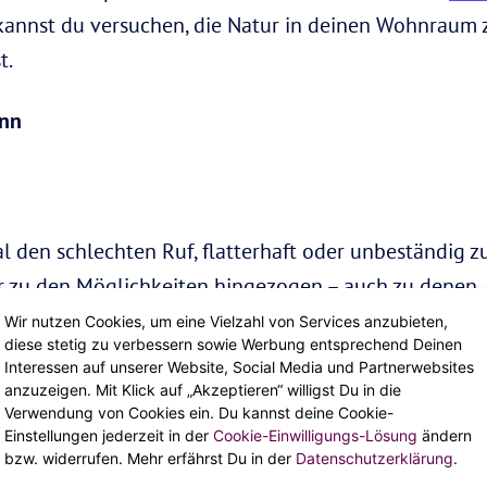
kannst du versuchen, die Natur in deinen Wohnraum 
t.
ann
en schlechten Ruf, flatterhaft oder unbeständig zu s
er zu den Möglichkeiten hingezogen – auch zu denen
. Deshalb ist es für Luftzeichen so wichtig, zu lernen
Wir nutzen Cookies, um eine Vielzahl von Services anzubieten,
diese stetig zu verbessern sowie Werbung entsprechend Deinen
hre eigenen wahren Gedanken einstimmen können. Ein
Interessen auf unserer Website, Social Media und Partnerwebsites
xis. Fühlst du dich nicht wohl dabei, im Schneidersi
anzuzeigen. Mit Klick auf „Akzeptieren“ willigst Du in die
Verwendung von Cookies ein. Du kannst deine Cookie-
en – es gibt keine Regel, die besagt, dass du im Lotus
Einstellungen jederzeit in der
Cookie-Einwilligungs-Lösung
ändern
genießen. Um sich zu konzentrieren, kannst du eine g
bzw. widerrufen. Mehr erfährst Du in der
Datenschutzerklärung
.