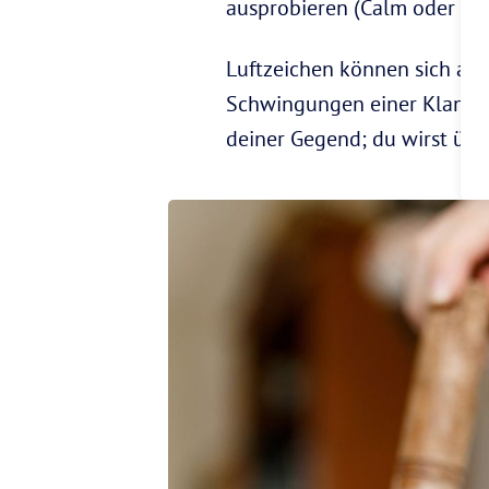
ausprobieren (Calm oder Hea
Luftzeichen können sich auc
Schwingungen einer Klangsc
deiner Gegend; du wirst überr