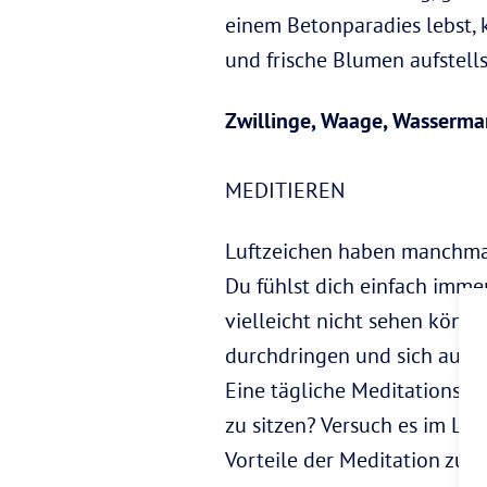
einem Betonparadies lebst, 
und frische Blumen aufstells
Zwillinge, Waage, Wasserm
MEDITIEREN
Luftzeichen haben manchmal d
Du fühlst dich einfach imm
vielleicht nicht sehen können
durchdringen und sich auf i
Eine tägliche Meditationspra
zu sitzen? Versuch es im Lieg
Vorteile der Meditation zu 