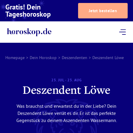
Gratis! Dein
Jetzt bestellen
Tageshoroskop
Dein Horoskop
Astrologie
Magazin
Podcast
AstroTV
Astrologen
Homepage
>
Dein Horoskop
>
Deszendenten
>
Deszendent Löwe
23. JUL - 23. AUG
Deszendent Löwe
Was brauchst und erwartest du in der Liebe? Dein
Deszendent Löwe verrät es dir. Er ist das perfekte
Gegenstück zu deinem Aszendenten Wassermann.