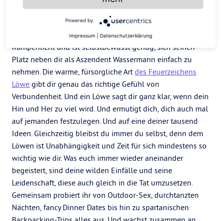
Ob als Sternzeichen, Aszendent oder an einer anderen
Powered by
Stelle im Geburtshoroskop – Der
Löwe
liebt das
Impressum
|
Datenschutzerklärung
Rampenlicht und ist selbstbewusst genug, sich seinen
Platz neben dir als Aszendent Wassermann einfach zu
nehmen. Die warme, fürsorgliche Art
des Feuerzeichens
Löwe
gibt dir genau das richtige Gefühl von
Verbundenheit. Und ein Löwe sagt dir ganz klar, wenn dein
Hin und Her zu viel wird. Und ermutigt dich, dich auch mal
auf jemanden festzulegen. Und auf eine deiner tausend
Ideen. Gleichzeitig bleibst du immer du selbst, denn dem
Löwen ist Unabhängigkeit und Zeit für sich mindestens so
wichtig wie dir. Was euch immer wieder aneinander
begeistert, sind deine wilden Einfälle und seine
Leidenschaft, diese auch gleich in die Tat umzusetzen.
Gemeinsam probiert ihr von Outdoor-Sex, durchtanzten
Nächten, fancy Dinner Dates bis hin zu spartanischen
Backpacking-Trips alles aus. Und wachst zusammen an