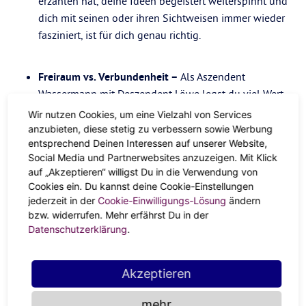
erzählen hat, deine Ideen begeistert weiterspinnt und
dich mit seinen oder ihren Sichtweisen immer wieder
fasziniert, ist für dich genau richtig.
Freiraum vs. Verbundenheit –
Als Aszendent
Wassermann mit Deszendent Löwe legst du viel Wert
auf Selbstentfaltung. Jemand, der dich einengt, kann
Wir nutzen Cookies, um eine Vielzahl von Services
gleich gehen. Trotzdem: Ganz offen willst du auch
anzubieten, diese stetig zu verbessern sowie Werbung
entsprechend Deinen Interessen auf unserer Website,
nicht und stehst mehr auf Verbundenheit, als du dir
Social Media und Partnerwebsites anzuzeigen. Mit Klick
manchmal eingestehen möchtest. Dein idealer Partner
auf „Akzeptieren“ willigst Du in die Verwendung von
oder Partnerin weiß das und gibt dir beides.
Cookies ein. Du kannst deine Cookie-Einstellungen
jederzeit in der
Cookie-Einwilligungs-Lösung
ändern
Best Match für den Aszendent
bzw. widerrufen. Mehr erfährst Du in der
Datenschutzerklärung
.
Wassermann mit Deszendent
Löwe
Akzeptieren
Menschen mit Löwe-Energie
mehr