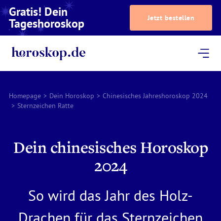
Gratis! Dein
Jetzt bestellen
Tageshoroskop
Dein Horoskop
Astrologie
Magazin
Podcast
AstroTV
Astrologen
Homepage
>
Dein Horoskop
>
Chinesisches Jahreshoroskop 2024
>
Sternzeichen Ratte
Dein chinesisches Horoskop
2024
So wird das Jahr des Holz-
Drachen für das Sternzeichen