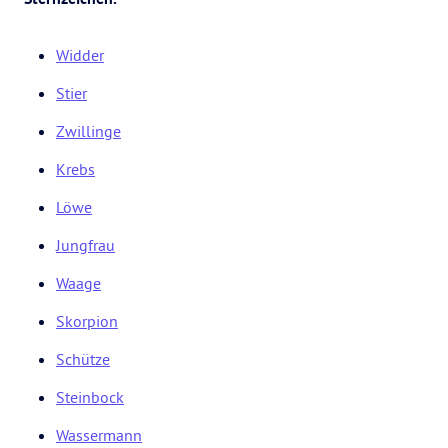
Widder
Stier
Zwillinge
Krebs
Löwe
Jungfrau
Waage
Skorpion
Schütze
Steinbock
Wassermann