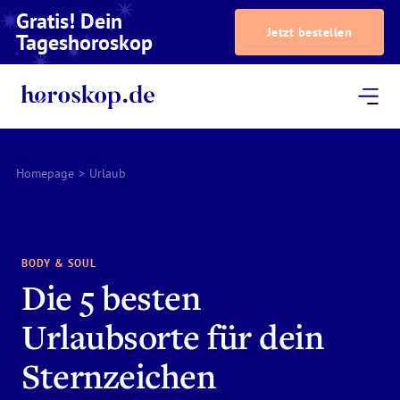
Gratis! Dein
Jetzt bestellen
Tageshoroskop
Dein Horoskop
Astrologie
Magazin
Podcast
AstroTV
Astrologen
Homepage
>
Urlaub
BODY & SOUL
Die 5 besten
Urlaubsorte für dein
Sternzeichen