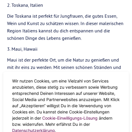
2. Toskana, Italien
Die Toskana ist perfekt für Jungfrauen, die gutes Essen,
Wein und Kunst zu schätzen wissen. In dieser malerischen
Region Italiens kannst du dich entspannen und die
schönen Dinge des Lebens genießen.
3. Maui, Hawaii
Maui ist der perfekte Ort, um die Natur zu genießen und
mit ihr eins zu werden. Mit seinen schönen Stränden und
Wanderwegen kannst du dem Alltag entfliehen und Ruhe
Wir nutzen Cookies, um eine Vielzahl von Services
und Frieden finden.
anzubieten, diese stetig zu verbessern sowie Werbung
4. Die Bahamas
entsprechend Deinen Interessen auf unserer Website,
Social Media und Partnerwebsites anzuzeigen. Mit Klick
Die Bahamas sind der perfekte Ort, um die Sonne und das
auf „Akzeptieren“ willigst Du in die Verwendung von
Meer zu genießen. Mit ihrem klaren Wasser und den
Cookies ein. Du kannst deine Cookie-Einstellungen
weißen Sandstränden kannst du dich entspannen und alle
jederzeit in der
Cookie-Einwilligungs-Lösung
ändern
bzw. widerrufen. Mehr erfährst Du in der
deine Sorgen vergessen.
Datenschutzerklärung
.