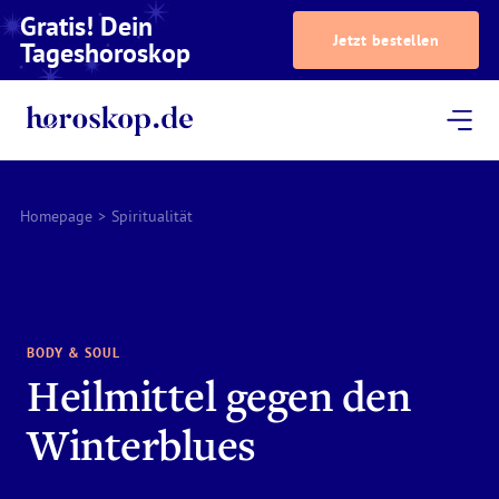
Gratis! Dein
Jetzt bestellen
Tageshoroskop
Dein Horoskop
Astrologie
Magazin
Podcast
AstroTV
Astrologen
Homepage
>
Spiritualität
BODY & SOUL
Heilmittel gegen den
Winterblues