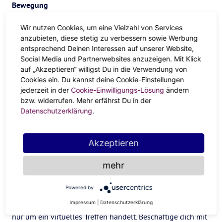
Bewegung
Bewegung ist ein hervorragendes Mittel, um den
Wir nutzen Cookies, um eine Vielzahl von Services
anzubieten, diese stetig zu verbessern sowie Werbung
Winterblues zu bekämpfen. Astrologisch gesehen steht
entsprechend Deinen Interessen auf unserer Website,
Mars
für körperliche Energie, Motivation und
Social Media und Partnerwebsites anzuzeigen. Mit Klick
Entschlossenheit. Treibe körperliche Aktivitäten, die deinen
auf „Akzeptieren“ willigst Du in die Verwendung von
Puls in die Höhe treiben, wie Laufen, Radfahren oder
Yoga
.
Cookies ein. Du kannst deine Cookie-Einstellungen
Bewegung wird nicht nur deine Stimmung und dein
jederzeit in der
Cookie-Einwilligungs-Lösung
ändern
bzw. widerrufen. Mehr erfährst Du in der
Energieniveau anheben, sondern auch deine allgemeine
Datenschutzerklärung
.
Gesundheit und dein Wohlbefinden fördern.
Geselligkeit
Akzeptieren
Geselliges Beisammensein mit Freunden und geliebten
mehr
Menschen ist ein weiteres wirksames Mittel gegen den
Winterblues. Astrologisch gesehen steht die
Venus
für
Powered by
Liebe
, Verbindung und Geselligkeit. Plane Zeit mit
Freunden und Familie zu verbringen, auch wenn es sich
Impressum
|
Datenschutzerklärung
nur um ein virtuelles Treffen handelt. Beschäftige dich mit