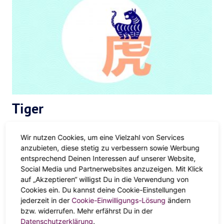
Tiger
Zeit, deinen Impulsen zu folgen
Wir nutzen Cookies, um eine Vielzahl von Services
anzubieten, diese stetig zu verbessern sowie Werbung
Frühling
entsprechend Deinen Interessen auf unserer Website,
Social Media und Partnerwebsites anzuzeigen. Mit Klick
Es kribbelt schon überall in dir und du kannst es gar nicht
auf „Akzeptieren“ willigst Du in die Verwendung von
Cookies ein. Du kannst deine Cookie-Einstellungen
abwarten. Der Frühling ist für dich eine Art Startschuss,
jederzeit in der
Cookie-Einwilligungs-Lösung
ändern
endlich kann deine Energie raus. Du hast lang genug an
bzw. widerrufen. Mehr erfährst Du in der
deinen Plänen gefeilt, die sind perfekt – und bereit für die
Datenschutzerklärung
.