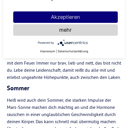
Umsetzung. Also lass dich nicht lange bitten. Mach das,
wovon du überzeugt bist, erfüll dir deine innigsten
Wünsche und trau dich, groß zu denken.
Akzeptieren
Vergiss nicht: Du bist ein Frühlingszeichen. Das ist deine
mehr
Jahreszeit und du hast die allerbesten Möglichkeiten, um
persönlich voranzukommen und deinen Horizont zu
Powered by
erweitern. Reize auch ruhig mal deine Grenzen aus, du
Impressum
|
Datenschutzerklärung
hast schließlich den Tiger im Tank und brauchst das Spiel
mit dem Feuer. Immer nur brav, lieb und nett, das bist nicht
du. Lebe deine Leidenschaft, damit reißt du alle mit und
erlebst ungeahnte Höhepunkte, auch zwischen den Laken.
Sommer
Heiß wird auch dein Sommer, die starken Impulse der
Mars-Sonne machen dich mächtig an und die Hormone
rauschen in einer unglaublichen Geschwindigkeit durch
deinen Körper. Das kann schnell mal übermütig machen.