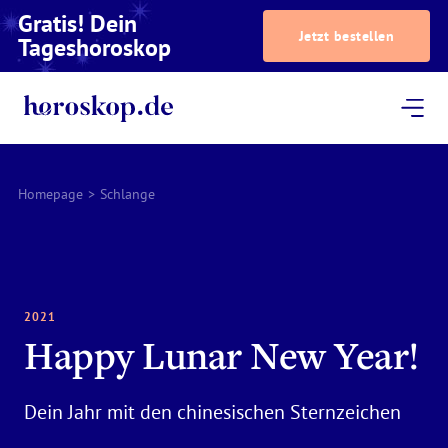
Gratis! Dein
Jetzt bestellen
Tageshoroskop
Dein Horoskop
Astrologie
Magazin
Podcast
AstroTV
Astrologen
Homepage
>
Schlange
2021
Happy Lunar New Year!
Dein Jahr mit den chinesischen Sternzeichen