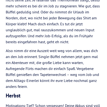
nicht deine Zeit. Je rasanter das Thermometer steigt, desto
mehr scheint es bei dir im Job zu stagnieren. Wie gut, dass
Büffel geduldig sind. Oder du nimmst dir Urlaub im
Norden, dort, wo nicht bei jeder Bewegung das Shirt am
Körper klebt! Mach doch einfach. Es tut dir jetzt
unglaublich gut, mal rauszukommen und neuen Input
aufzugreifen. Und mehr Job-Erfolg, als du im Frühjahr
bereits eingefahren hast, geht eh nicht.
Also nimm dir eine Auszeit weit weg von allem, was dich
an den Job erinnert. Single-Büffel nehmen jetzt gern mal
ein Abenteuer mit; die große Liebe kann warten,
Aufregende Flirts machen dir einfach Spaß. Vergebene
Büffel genießen den Tapetenwechsel – weg vom Job und
dem Alltags-Einerlei könnt ihr eure Liebe nochmal ganz
anders feiern.
Herbst
Motivations-Tief? Schon vergessen! Deine Akkus sind voll