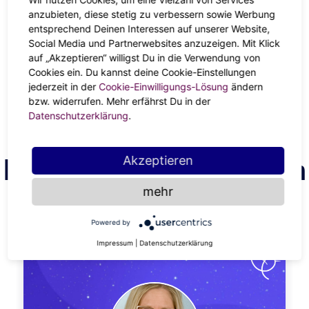
zukommt. Denk an den gefürchteten
Merkur
-Rückschritt,
anzubieten, diese stetig zu verbessern sowie Werbung
bei dem die Kommunikation aus dem Ruder läuft! Wenn
entsprechend Deinen Interessen auf unserer Website,
du regelmäßig darauf achtest, wo sich die Planeten
Social Media und Partnerwebsites anzuzeigen. Mit Klick
auf „Akzeptieren“ willigst Du in die Verwendung von
sowohl in deinem persönlichen
Horoskop
als auch am
Cookies ein. Du kannst deine Cookie-Einstellungen
Himmel befinden, kannst du Ereignisse und Emotionen
jederzeit in der
Cookie-Einwilligungs-Lösung
ändern
besser einordnen und deine körperlichen und geistigen
bzw. widerrufen. Mehr erfährst Du in der
Ressourcen besser nutzen.
Datenschutzerklärung
.
Finde deinen Astrologen
Akzeptieren
mehr
ANZEIGE
Powered by
Impressum
|
Datenschutzerklärung