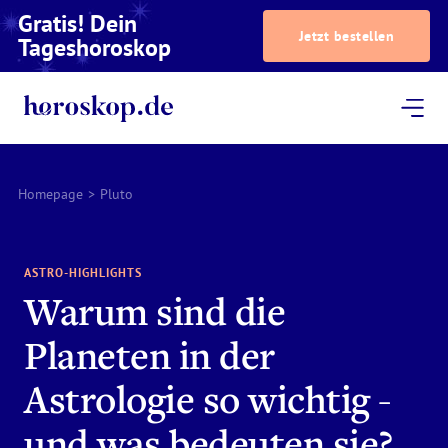
Gratis! Dein
Jetzt bestellen
Tageshoroskop
Dein Horoskop
Astrologie
Magazin
Podcast
AstroTV
Astrologen
Homepage
>
Pluto
ASTRO-HIGHLIGHTS
Warum sind die
Planeten in der
Astrologie so wichtig -
und was bedeuten sie?