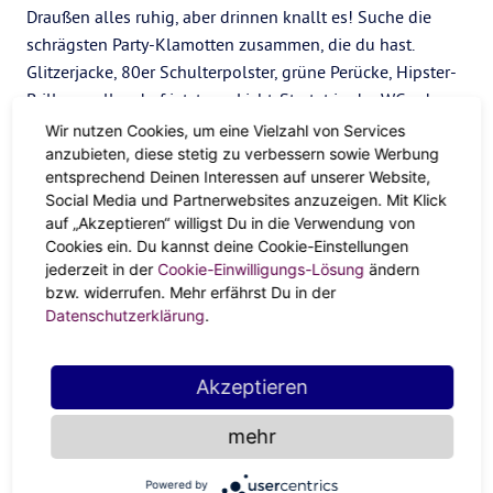
Draußen alles ruhig, aber drinnen knallt es! Suche die
schrägsten Party-Klamotten zusammen, die du hast.
Glitzerjacke, 80er Schulterpolster, grüne Perücke, Hipster-
Brillen – alles darf jetzt ans Licht. Startet in der WG oder
mit deiner Familie den Contest für das beste Party-Outfit.
Wir nutzen Cookies, um eine Vielzahl von Services
Du bist solo zu Hause? Dann mach dein eigenes Shooting
anzubieten, diese stetig zu verbessern sowie Werbung
entsprechend Deinen Interessen auf unserer Website,
und lass deine Freunde per Whatsapp entscheiden, was
Social Media und Partnerwebsites anzuzeigen. Mit Klick
du anziehen kannst, wenn tanzen gehen wieder möglich
auf „Akzeptieren“ willigst Du in die Verwendung von
ist.
Cookies ein. Du kannst deine Cookie-Einstellungen
jederzeit in der
Cookie-Einwilligungs-Lösung
ändern
3. Richtig aufdrehen
bzw. widerrufen. Mehr erfährst Du in der
Datenschutzerklärung
.
Wann sonst kann man die Musik so laut aufdrehen und
hemmungslos durch die Wohnung tanzen, wenn nicht an
Silvester? Spiel deine Lieblings-Playlist und genieße die
Akzeptieren
Party-Stimmung zuhause! Mitsingen unbedingt
erwünscht.
mehr
4. Ab ins Wasser
Powered by