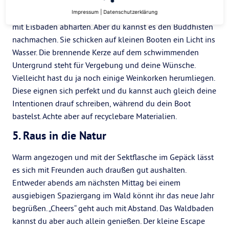
Impressum
|
Datenschutzerklärung
Nein, du musst nicht zum nächsten See und dich für 2021
mit Eisbaden abhärten. Aber du kannst es den Buddhisten
nachmachen. Sie schicken auf kleinen Booten ein Licht ins
Wasser. Die brennende Kerze auf dem schwimmenden
Untergrund steht für Vergebung und deine Wünsche.
Vielleicht hast du ja noch einige Weinkorken herumliegen.
Diese eignen sich perfekt und du kannst auch gleich deine
Intentionen drauf schreiben, während du dein Boot
bastelst. Achte aber auf recyclebare Materialien.
5. Raus in die Natur
Warm angezogen und mit der Sektflasche im Gepäck lässt
es sich mit Freunden auch draußen gut aushalten.
Entweder abends am nächsten Mittag bei einem
ausgiebigen Spaziergang im Wald könnt ihr das neue Jahr
begrüßen. „Cheers“ geht auch mit Abstand. Das Waldbaden
kannst du aber auch allein genießen. Der kleine Escape