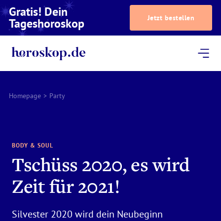
Gratis! Dein
Jetzt bestellen
Tageshoroskop
Dein Horoskop
Astrologie
Magazin
Podcast
AstroTV
Astrologen
Homepage
>
Party
BODY & SOUL
Tschüss 2020, es wird
Zeit für 2021!
Silvester 2020 wird dein Neubeginn