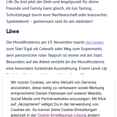
Life. Du bist jetzt der Dreh und Angelpunkt für deine
Freunde und Family. Ganz gleich, ob Gin Tasting,
Schnitzeljagd durch eure Nachbarschaft oder klassischer
Spieleabend – gemeinsam seid ihr am stärksten!
Löwe
Die Mondfinsternis am 19. November macht
die Löwen
zum Star! Egal ob Catwalk oder Weg zum Supermarkt,
dein persönlicher roter Teppich ist immer mit am Start.
Besonders auf der Arbeit verleiht dir die Mondfinsternis
eine besonders funkelnde Ausstrahlung. Einem Level-Up
für deine Karriere steht so nichts mehr im Weg.
Wir nutzen Cookies, um eine Vielzahl von Services
Jungfrau
anzubieten, diese stetig zu verbessern sowie Werbung
entsprechend Deinen Interessen auf unserer Website,
Aufschieberitis? Dank Mond-Energie für dich ein
Social Media und Partnerwebsites anzuzeigen. Mit Klick
Fremdwort. Jetzt ist endlich die Zeit gekommen, alles
auf „Akzeptieren“ willigst Du in die Verwendung von
Liegengebliebene von der To-Do-Liste zu streichen.
Cookies ein. Du kannst deine Cookie-Einstellungen
Vielleicht zieht es dich in die Abendschule oder nochmal
jederzeit in der
Cookie-Einwilligungs-Lösung
ändern