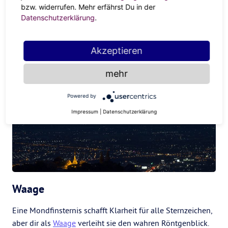
bzw. widerrufen. Mehr erfährst Du in der
Uni, in fremde Länder oder einfach etwas öfter ins
Datenschutzerklärung
.
Fitnessstudio. Dem Sog der partiellen Mondfinsternis
können sich
die Jungfrauen
schlichtweg nicht entziehen.
Akzeptieren
mehr
Powered by
Impressum
|
Datenschutzerklärung
Waage
Eine Mondfinsternis schafft Klarheit für alle Sternzeichen,
aber dir als
Waage
verleiht sie den wahren Röntgenblick.