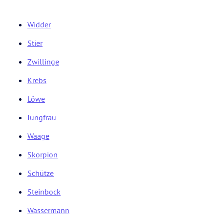
Widder
Stier
Zwillinge
Krebs
Löwe
Jungfrau
Waage
Skorpion
Schütze
Steinbock
Wassermann