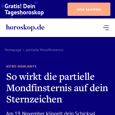
Gratis! Dein
Jetzt bestellen
Tageshoroskop
Dein Horoskop
Astrologie
Magazin
Podcast
AstroTV
Astrologen
Homepage
>
partielle Mondfinsternis
ASTRO-HIGHLIGHTS
So wirkt die partielle
Mondfinsternis auf dein
Sternzeichen
Am 19. November klingelt dein Schicksal