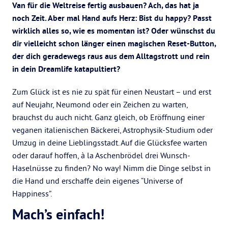
Van für die Weltreise fertig ausbauen? Ach, das hat ja
noch Zeit. Aber mal Hand aufs Herz: Bist du happy? Passt
wirklich alles so, wie es momentan ist? Oder wünschst du
dir vielleicht schon länger einen magischen Reset-Button,
der dich geradewegs raus aus dem Alltagstrott und rein
in dein Dreamlife katapultiert?
Zum Glück ist es nie zu spät für einen
Neus
tart
– und
erst
auf Neujahr, Neumond oder ein Zeichen zu warten,
brauchst du auch nicht.
Ganz gleich, ob
Eröffnung einer
veganen italienischen Bäckerei
,
Astrophysik-Studium
oder
Umzug in deine Lieblingsstadt. Auf die Glücksfee warten
oder darauf hoffen, à la Aschenbrödel drei Wunsch-
Haselnüsse zu finden?
No
way
!
Nimm die Dinge
selbst in
die Hand
und erschaffe d
ein eigenes
“Universe
of
Happiness
”
.
Mach’s einfach!