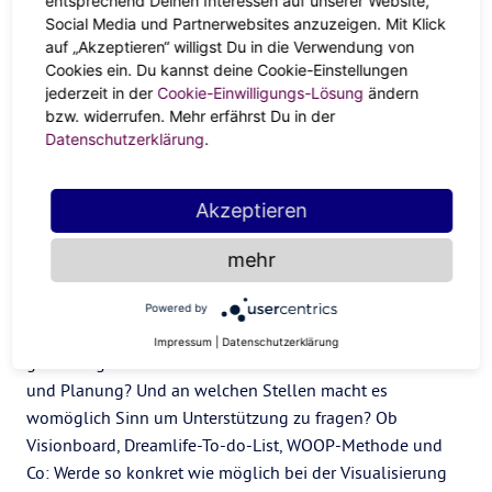
entsprechend Deinen Interessen auf unserer Website,
In 5 Steps zum Restart – Dein
Social Media und Partnerwebsites anzuzeigen. Mit Klick
auf „Akzeptieren“ willigst Du in die Verwendung von
“Alles auf Anfang!”-Guide
Cookies ein. Du kannst deine Cookie-Einstellungen
jederzeit in der
Cookie-Einwilligungs-Lösung
ändern
bzw. widerrufen. Mehr erfährst Du in der
Mach einen Masterplan
Datenschutzerklärung
.
Welche Schritte sind notwendig, um dein Ziel zu
erreichen? Nimm dir jeden Tag ganz bewusst Zeit für dich
Akzeptieren
– und sei es nur eine halbe Stunde, in der du ungestört
bist. Hier bastelst du an deinem Traum und konkretisierst
mehr
deinen Masterplan. Schreib einfach erstmal in Ruhe alle
Steps auf. Danach erscheint vieles gleich viel machbarer
Powered by
und du bekommst instant einen Überblick. Was kannst du
Impressum
|
Datenschutzerklärung
gleich angehen? Was braucht vielleicht etwas mehr Zeit
und Planung? Und an welchen Stellen macht es
womöglich Sinn um Unterstützung zu fragen? Ob
Visionboard, Dreamlife-To-do-List, WOOP-Methode und
Co: Werde so konkret wie möglich bei der Visualisierung