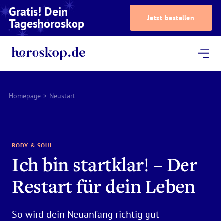
Gratis! Dein
Jetzt bestellen
Tageshoroskop
Dein Horoskop
Astrologie
Magazin
Podcast
AstroTV
Astrologen
Homepage
>
Neustart
BODY & SOUL
Ich bin startklar! – Der
Restart für dein Leben
So wird dein Neuanfang richtig gut