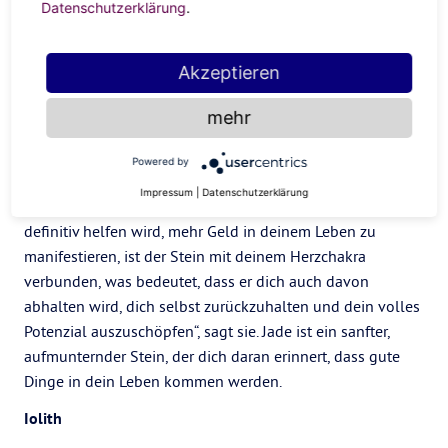
Datenschutzerklärung
.
Pyrit jedoch in größeren Ansammlungen vorkommt,
„empfehle ich nicht, ihn zu tragen, sondern ihn im Haus
Akzeptieren
aufzubewahren.
Jade
mehr
Du willst eine Gehaltserhöhung oder den Gewinn deines
Powered by
Unternehmens verdoppeln? Jade ist dein
Glücksbringer
.
Impressum
|
Datenschutzerklärung
Taylor sagt: „Hier geht es nur um Geld.“ Während Jade dir
definitiv helfen wird, mehr Geld in deinem Leben zu
manifestieren, ist der Stein mit deinem Herzchakra
verbunden, was bedeutet, dass er dich auch davon
abhalten wird, dich selbst zurückzuhalten und dein volles
Potenzial auszuschöpfen“, sagt sie. Jade ist ein sanfter,
aufmunternder Stein, der dich daran erinnert, dass gute
Dinge in dein Leben kommen werden.
Iolith