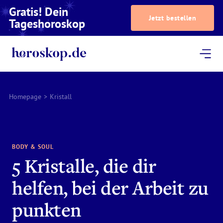
Gratis! Dein
Jetzt bestellen
Tageshoroskop
Dein Horoskop
Astrologie
Magazin
Podcast
AstroTV
Astrologen
Homepage
>
Kristall
BODY & SOUL
5 Kristalle, die dir
helfen, bei der Arbeit zu
punkten