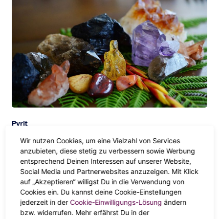
Pyrit
Wir nutzen Cookies, um eine Vielzahl von Services
Auch als „Narrengold“ bekannt, ist dieser ultra funkelnde
anzubieten, diese stetig zu verbessern sowie Werbung
Stein perfekt für die Zeiten, in denen man einen klaren
entsprechend Deinen Interessen auf unserer Website,
Kopf und den Blick auf das Wesentliche richten möchte. „Er
Social Media und Partnerwebsites anzuzeigen. Mit Klick
ist wirklich gut, um Klarheit und Optimismus zu
auf „Akzeptieren“ willigst Du in die Verwendung von
Cookies ein. Du kannst deine Cookie-Einstellungen
vermitteln. Er hat eine sehr helle Energie und ist sehr
jederzeit in der
Cookie-Einwilligungs-Lösung
ändern
auffällig, so dass er einem das Gefühl gibt: „Ich kann alles
bzw. widerrufen. Mehr erfährst Du in der
schaffen, ich kann es mit allem aufnehmen“, sagt Taylor. Da