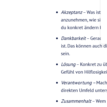
Akzeptanz
– Was ist je
anzunehmen, wie sie g
du konkret ändern kan
Dankbarkeit
– Gerade i
ist. Das können auch 
sein.
Lösung
– Konkret zu üb
Gefühl von Hilflosigke
Verantwortung –
Mach
direkten Umfeld unter
Zusammenhalt
– Wem g