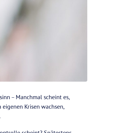
nsinn – Manchmal scheint es,
n eigenen Krisen wachsen,
.
ntrolle scheint? Spätestens