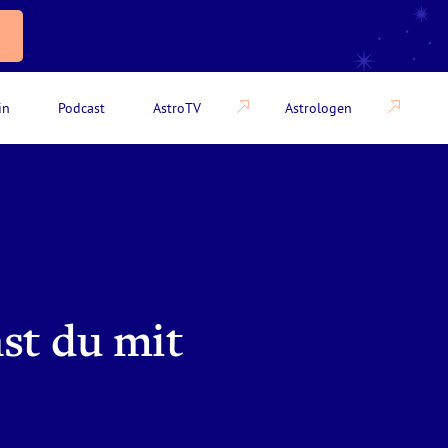
in
Podcast
AstroTV
Astrologen
st du mit