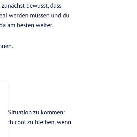
r zunächst bewusst, dass
 real werden müssen und du
 da am besten weiter.
nnen.
die Situation zu kommen:
n noch cool zu bleiben, wenn