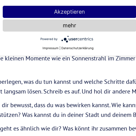
Akzeptieren
tzt einfach so? Zu lernen, eine Situation und deine G
erade sind, macht dich ruhiger. Anschließend kannst
mehr
nst.
Powered by
n schwierigen Zeiten tut es gut, sich auf das zu konz
Impressum
|
Datenschutzerklärung
die kleinen Momente wie ein Sonnenstrahl im Zimmer
erlegen, was du tun kannst und welche Schritte dafü
it langsam lösen. Schreib es auf. Und hol dir andere 
 dir bewusst, dass du was bewirken kannst. Wie kan
stützen? Was kannst du in deiner Stadt und deinem B
eht es ähnlich wie dir? Was könnt ihr zusammen be