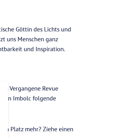
ltische Göttin des Lichts und
izt uns Menschen ganz
tbarkeit und Inspiration.
e, das Vergangene Revue
r dein Imbolc folgende
nen Platz mehr? Ziehe einen