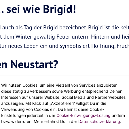
… sei wie Brigid!
 auch als Tag der Brigid bezeichnet. Brigid ist die ke
ht dem Winter gewaltig Feuer unterm Hintern und he
tur neues Leben ein und symbolisiert Hoffnung, Fruch
en Neustart?
 um den
Neubeginn
. Diese Zeit gibt dir ideale Impuls
Wir nutzen Cookies, um eine Vielzahl von Services anzubieten,
chzeitig über die Zukunft nachzudenken. Stell dir fü
diese stetig zu verbessern sowie Werbung entsprechend Deinen
Interessen auf unserer Website, Social Media und Partnerwebsites
anzuzeigen. Mit Klick auf „Akzeptieren“ willigst Du in die
Verwendung von Cookies ein. Du kannst deine Cookie-
Einstellungen jederzeit in der
Cookie-Einwilligungs-Lösung
ändern
dir lassen? Welche Menschen und Gedanken haben kei
bzw. widerrufen. Mehr erfährst Du in der
Datenschutzerklärung
.