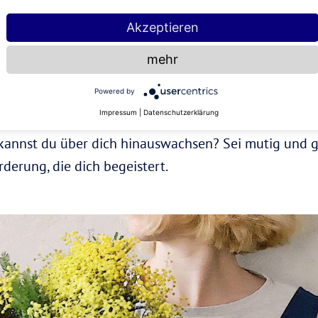
Akzeptieren
Ganz gleich, ob neue Sprache, Walking-Queen oder neue
mehr
eigenes Business oder die Yogalehrer-Ausbildung: We
Powered by
Impressum
|
Datenschutzerklärung
kannst du über dich hinauswachsen? Sei mutig und g
derung, die dich begeistert.