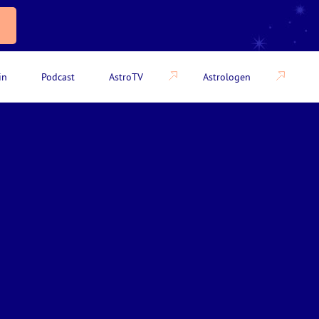
in
Podcast
AstroTV
Astrologen