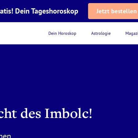
atis! Dein Tageshoroskop
Jetzt bestellen
Dein Horoskop
Astrologie
Magaz
cht des Imbolc!
hen