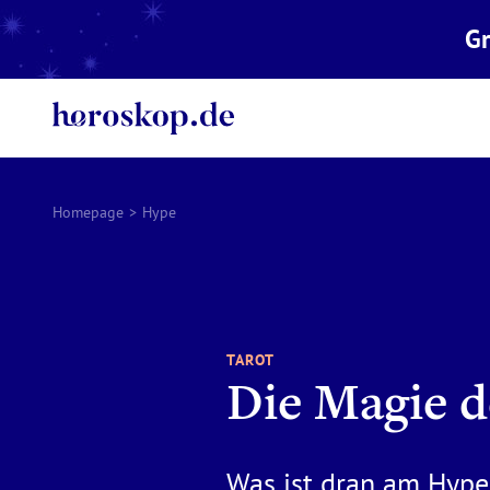
Gr
Homepage
>
Hype
TAROT
Die Magie d
Was ist dran am Hyp