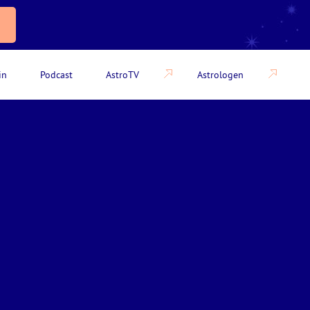
in
Podcast
AstroTV
Astrologen