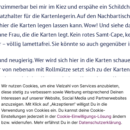
nzimmerbar bei mir im Kiez und erspähe ein Schildch
atzhalter für die Kartenlegerin. Auf den Nachbartisch
ier die Karten legen lassen kann. Wow! Und siehe da, 
e Frau, die die Karten legt. Kein rotes Samt-Cape, kei
– völlig lamettafrei. Sie könnte so auch gegenüber 
nd neugierig. Wer wird sich hier in die Karten schauen
er von nebenan mit Rollmütze setzt sich zu der Karten
schon geht’s los. Kartenmischen, Kartenlegen, Karten
Wir nutzen Cookies, um eine Vielzahl von Services anzubieten,
 im Wohnwagen auf der Kirmes, sondern zwischen Bar u
diese stetig zu verbessern sowie Werbung entsprechend Deinen
ammon gespielt wird, liegen jetzt Tarot-Karten. Das 
Interessen auf unserer Website, Social Media und Partnerwebsites
anzuzeigen. Mit Klick auf „Akzeptieren“ willigst Du in die
Verwendung von Cookies ein. Du kannst deine Cookie-
Einstellungen jederzeit in der
Cookie-Einwilligungs-Lösung
ändern
bzw. widerrufen. Mehr erfährst Du in der
Datenschutzerklärung
.