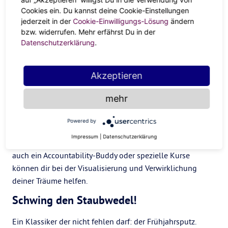
nichts mehr denken.
Cookies ein. Du kannst deine Cookie-Einstellungen
Finde dein “Passion-Project”
jederzeit in der
Cookie-Einwilligungs-Lösung
ändern
bzw. widerrufen. Mehr erfährst Du in der
Du willst unbedingt einen eigenen Band mit
Datenschutzerklärung
.
Kurzgeschichten veröffentlichen, dir ein professionelles
Online-Portfolio erstellen, eine neue Sprache lernen oder
Akzeptieren
eine Second-Hand-Boutique eröffnen? Auf was wartest du
dann noch! Wenn es etwas gibt, dass du schon lange
mehr
machen willst oder angefangen und nicht beendet hast,
dann mach es einfach zu deinem Projekt. Unsicher, was
Powered by
deine Wünsche und Ziele sind oder wie du sie erreichst?
Impressum
|
Datenschutzerklärung
Visionboards, die gute alte To-Do- oder Bucket-List, aber
auch ein Accountability-Buddy oder spezielle Kurse
können dir bei der Visualisierung und Verwirklichung
deiner Träume helfen.
Schwing den Staubwedel!
Ein Klassiker der nicht fehlen darf: der Frühjahrsputz.