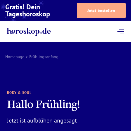
Gratis! Dein
Jetzt bestellen
Tageshoroskop
Dein Horoskop
Astrologie
Magazin
Podcast
AstroTV
Astrologen
Homepage
>
Frühlingsanfang
BODY & SOUL
Hallo Frühling!
Jetzt ist aufblühen angesagt