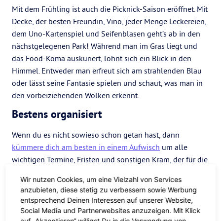
Mit dem Frühling ist auch die Picknick-Saison eröffnet. Mit
Decke, der besten Freundin, Vino, jeder Menge Leckereien,
dem Uno-Kartenspiel und Seifenblasen geht’s ab in den
nächstgelegenen Park! Während man im Gras liegt und
das Food-Koma auskuriert, lohnt sich ein Blick in den
Himmel. Entweder man erfreut sich am strahlenden Blau
oder lässt seine Fantasie spielen und schaut, was man in
den vorbeiziehenden Wolken erkennt.
Bestens organisiert
Wenn du es nicht sowieso schon getan hast, dann
kümmere dich am besten in einem Aufwisch
um alle
wichtigen Termine, Fristen und sonstigen Kram, der für die
kommenden Monate ansteht — Ob Besuch beim Zahnarzt,
Wir nutzen Cookies, um eine Vielzahl von Services
Wechsel des Internetanbieters oder die Abholung des
anzubieten, diese stetig zu verbessern sowie Werbung
Sperrmülls. Das spart dir Zeit und du kannst dich das
entsprechend Deinen Interessen auf unserer Website,
restliche Jahr entspannt zurücklehnen und musst an
Social Media und Partnerwebsites anzuzeigen. Mit Klick
auf „Akzeptieren“ willigst Du in die Verwendung von