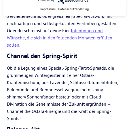
Powered by
hast du das letzte Mal (Oster-)Eier bemalt? Ob mit Gold
und Glitzer verzieren, fancy Muster aufstempeln, oldschool
Impressum
|
Datenschutzerklärung
Serviettentechnik oder gleich ein Special-Artwork mit
nachhaltigen und selbstgekochten Eierfarben gestalten.
Oder du schreibst auf deine Eier
Intentionen und
Wünsche, die sich in den folgenden Monaten erfüllen
sollen
.
Channel den Spring-Spirit
Ob die Legung eines Special-Spring-Tarot-Spreads, die
grummeligen Wintergeister mit einer Ostara-
Kräutermischung aus Lavendel, Schlüsselblumenblüten,
Birkenrinde und Brennnessel wegräuchern, shiny-
shimmery Sonnenfänger basteln oder mit Cloud
Divination die Geheimnisse der Zukunft ergründen —
Channel die Ostara-Energie und die Kraft der Spring-
Spirits!