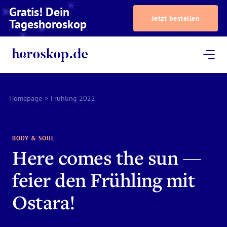
Gratis! Dein
Jetzt bestellen
Tageshoroskop
Dein Horoskop
Astrologie
Magazin
Podcast
AstroTV
Astrologen
Homepage
>
Frühling 2022
BODY & SOUL
Here comes the sun —
feier den Frühling mit
Ostara!