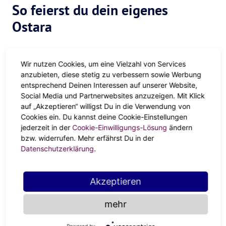
So feierst du dein eigenes
Ostara
Alles neu!
Wir nutzen Cookies, um eine Vielzahl von Services
anzubieten, diese stetig zu verbessern sowie Werbung
Sich endlich trauen und den Sexy-Heel-Tanzkurs machen,
entsprechend Deinen Interessen auf unserer Website,
(Laser-)Harfe spielen lernen, mit Acrylic Pouring starten
Social Media und Partnerwebsites anzuzeigen. Mit Klick
oder sich in das neue Side-Hustle-Projekt stürzen — Jetzt
auf „Akzeptieren“ willigst Du in die Verwendung von
ist die Zeit für etwas Neues! Was hast du dir schon lange
Cookies ein. Du kannst deine Cookie-Einstellungen
vorgenommen? Nutze die “Can-do”-Energies von Ostara,
jederzeit in der
Cookie-Einwilligungs-Lösung
ändern
um deiner Aufschieberitis den Kampf anzusagen und
bzw. widerrufen. Mehr erfährst Du in der
Datenschutzerklärung
.
frischen Wind in deinen Alltag zu bringen.
Ostara-Eier-Action
Akzeptieren
Schon die Kelten waren echte Kreativ-Köpfe und haben
mehr
sich mit Pinsel und Farbe an Eiern ausgetobt. Darum darf
auch das auf deiner Ostara-Bucketlist nicht fehlen. Wann