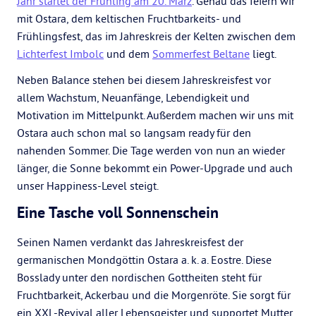
Jahr startet der Frühling am 20. März
. Genau das feiern wir
mit Ostara, dem keltischen Fruchtbarkeits- und
Frühlingsfest, das im Jahreskreis der Kelten zwischen dem
Lichterfest Imbolc
und dem
Sommerfest Beltane
liegt.
Neben Balance stehen bei diesem Jahreskreisfest vor
allem Wachstum, Neuanfänge, Lebendigkeit und
Motivation im Mittelpunkt. Außerdem machen wir uns mit
Ostara auch schon mal so langsam ready für den
nahenden Sommer. Die Tage werden von nun an wieder
länger, die Sonne bekommt ein Power-Upgrade und auch
unser Happiness-Level steigt.
Eine Tasche voll Sonnenschein
Seinen Namen verdankt das Jahreskreisfest der
germanischen Mondgöttin Ostara a. k. a. Eostre. Diese
Bosslady unter den nordischen Gottheiten steht für
Fruchtbarkeit, Ackerbau und die Morgenröte. Sie sorgt für
ein XXL-Revival aller Lebensgeister und supportet Mutter