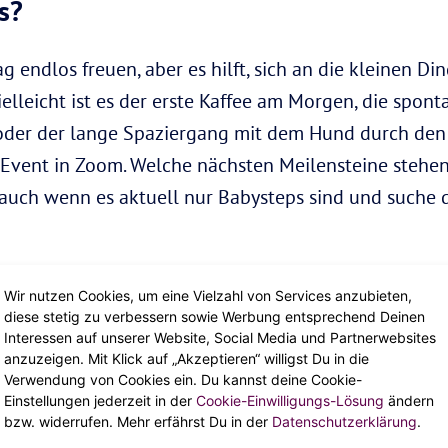
os?
g endlos freuen, aber es hilft, sich an die kleinen Di
ielleicht ist es der erste Kaffee am Morgen, die spo
 oder der lange Spaziergang mit dem Hund durch den 
-Event in Zoom. Welche nächsten Meilensteine stehen 
, auch wenn es aktuell nur Babysteps sind und suche di
?
Wir nutzen Cookies, um eine Vielzahl von Services anzubieten,
diese stetig zu verbessern sowie Werbung entsprechend Deinen
Interessen auf unserer Website, Social Media und Partnerwebsites
y Playlists und erstelle dir daraus deine eigene. Ent
anzuzeigen. Mit Klick auf „Akzeptieren“ willigst Du in die
ache, die Beats bringen dich dazu, dass du nicht and
Verwendung von Cookies ein. Du kannst deine Cookie-
Einstellungen jederzeit in der
Cookie-Einwilligungs-Lösung
ändern
Oder shuffle dich durch Podcasts wie
Glückskeks
, um
bzw. widerrufen. Mehr erfährst Du in der
Datenschutzerklärung
.
losen Content, den du lesen, hören oder ansehen kan