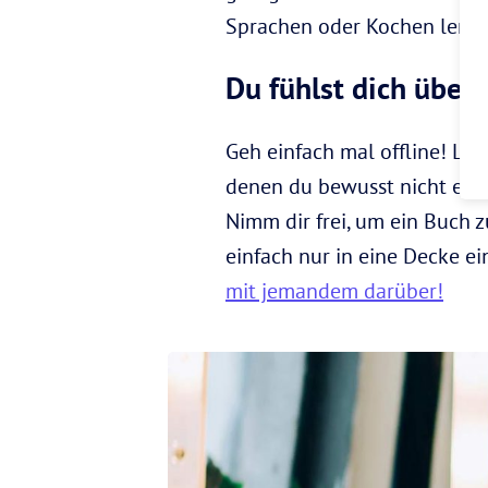
Sprachen oder Kochen lernen,
Du fühlst dich überf
Geh einfach mal offline! Leg
denen du bewusst nicht erre
Nimm dir frei, um ein Buch z
einfach nur in eine Decke ein
mit jemandem darüber!