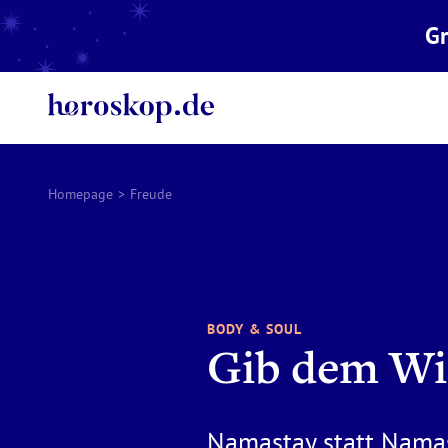
Gr
Homepage
>
Freude
BODY & SOUL
Gib dem Wi
Namastay statt Nama