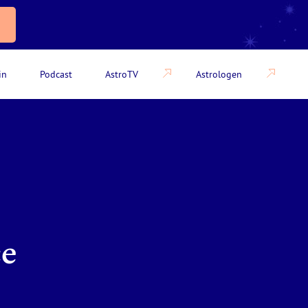
in
Podcast
AstroTV
Astrologen
ce