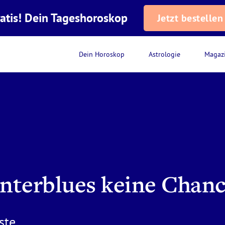
atis! Dein Tageshoroskop
Jetzt bestellen
Dein Horoskop
Astrologie
Magaz
nterblues keine Chan
ste