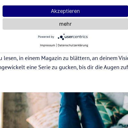
 basteln, bauen, erfinden – alles ist möglich!
Akzeptieren
ordert?
mehr
Powered by
 dein Handy weg, entferne Apps, die dich ständig trig
Impressum
|
Datenschutzerklärung
ichbar bist. Nicht jede E-Mail, SMS oder Slack muss 
u lesen, in einem Magazin zu blättern, an deinem Vis
gewickelt eine Serie zu gucken, bis dir die Augen zufa