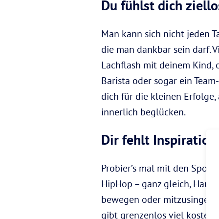
Du fühlst dich ziell
Man kann sich nicht jeden Ta
die man dankbar sein darf. V
Lachflash mit deinem Kind,
Barista oder sogar ein Team
dich für die kleinen Erfolge
innerlich beglücken.
Dir fehlt Inspiration
Probier’s mal mit den Spotif
HipHop – ganz gleich, Haupts
bewegen oder mitzusingen. 
gibt grenzenlos viel kosten