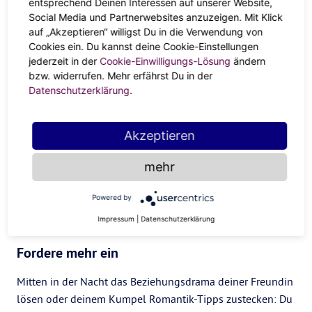
entsprechend Deinen Interessen auf unserer Website,
schließlich auch ans Ziel!
Social Media und Partnerwebsites anzuzeigen. Mit Klick
auf „Akzeptieren“ willigst Du in die Verwendung von
Cookies ein. Du kannst deine Cookie-Einstellungen
jederzeit in der
Cookie-Einwilligungs-Lösung
ändern
bzw. widerrufen. Mehr erfährst Du in der
Datenschutzerklärung
.
Akzeptieren
mehr
Powered by
Chiron in Waage
Impressum
|
Datenschutzerklärung
Fordere mehr ein
Mitten in der Nacht das Beziehungsdrama deiner Freundin
lösen oder deinem Kumpel Romantik-Tipps zustecken: Du