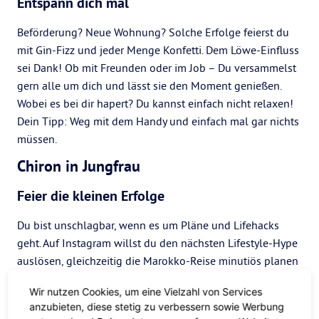
Entspann dich mal
Beförderung? Neue Wohnung? Solche Erfolge feierst du
mit Gin-Fizz und jeder Menge Konfetti. Dem Löwe-Einfluss
sei Dank! Ob mit Freunden oder im Job – Du versammelst
gern alle um dich und lässt sie den Moment genießen.
Wobei es bei dir hapert? Du kannst einfach nicht relaxen!
Dein Tipp: Weg mit dem Handy und einfach mal gar nichts
müssen.
Chiron in Jungfrau
Feier die kleinen Erfolge
Du bist unschlagbar, wenn es um Pläne und Lifehacks
geht. Auf Instagram willst du den nächsten Lifestyle-Hype
auslösen, gleichzeitig die Marokko-Reise minutiös planen
und Kon-Mari Ordnung zaubern – vor lauter Kreativität
Wir nutzen Cookies, um eine Vielzahl von Services
überforderst du dich aber oft selbst. Zeit für einen
anzubieten, diese stetig zu verbessern sowie Werbung
Kräutertee und mehr Ohm: Der simpelste Weg führt