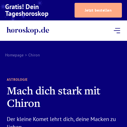
Gratis! Dein
Jetzt bestellen
Tageshoroskop
Dein Horoskop
Astrologie
Magazin
Podcast
AstroTV
Astrologen
Homepage
>
Chiron
ASTROLOGIE
Mach dich stark mit
Chiron
Der kleine Komet lehrt dich, deine Macken zu
lieben