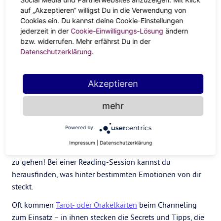
auf „Akzeptieren“ willigst Du in die Verwendung von
Im Kontakt mit dir selbst
Cookies ein. Du kannst deine Cookie-Einstellungen
jederzeit in der
Cookie-Einwilligungs-Lösung
ändern
bzw. widerrufen. Mehr erfährst Du in der
Channeling kann aber mehr als dein Opener zu einer
Datenschutzerklärung
.
besonderen Form der Trauerbewältigung sein. Bei
teilweise unerwarteten Antworten auf deine Frage(n) kann
es passieren, dass dir plötzlich Dinge aus der
Akzeptieren
Vergangenheit wieder einfallen. Du kommst nochmal
mehr
anders mit dir und deinen Gefühlen in Kontakt.
Nähe ist nicht so dein Ding? Beim Gedanken,
mal was
Powered by
Neues zu wagen
bekommst du Schnappatmung? Das
Impressum
|
Datenschutzerklärung
kann Channeln
die
Chance sein, dem mal auf den Grund
zu gehen! Bei einer Reading-Session kannst du
herausfinden, was hinter bestimmten Emotionen von dir
steckt.
Oft kommen
Tarot- oder Orakelkarten
beim Channeling
zum Einsatz – in ihnen stecken die Secrets und Tipps, die