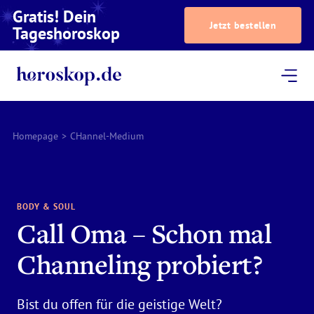
Gratis! Dein
Jetzt bestellen
Tageshoroskop
Dein Horoskop
Astrologie
Magazin
Podcast
AstroTV
Astrologen
Homepage
>
CHannel-Medium
BODY & SOUL
Call Oma – Schon mal
Channeling probiert?
Bist du offen für die geistige Welt?