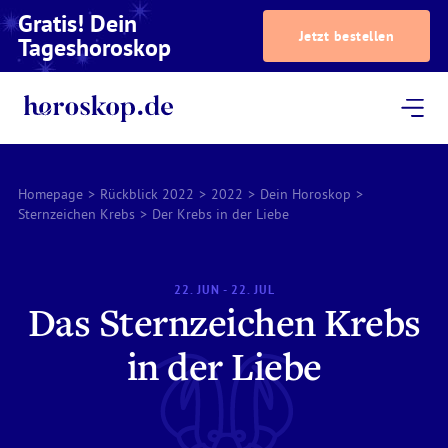
Gratis! Dein
Jetzt bestellen
Tageshoroskop
Dein Horoskop
Astrologie
Magazin
Podcast
AstroTV
Astrologen
Homepage
>
Rückblick 2022
>
2022
>
Dein Horoskop
>
Sternzeichen Krebs
>
Der Krebs in der Liebe
22. JUN - 22. JUL
Das Sternzeichen Krebs
in der Liebe