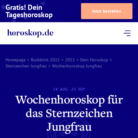
Gratis! Dein
Jetzt bestellen
Tageshoroskop
Dein Horoskop
Astrologie
Magazin
Podcast
AstroTV
Astrologen
Homepage
>
Rückblick 2022
>
2022
>
Dein Horoskop
>
Sternzeichen Jungfrau
>
Wochenhoroskop Jungfrau
24. AUG - 23. SEP
Wochenhoroskop für
das Sternzeichen
Jungfrau