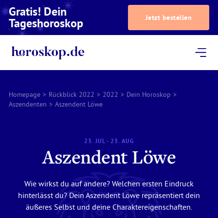
Gratis! Dein
Jetzt bestellen
Tageshoroskop
Dein Horoskop
Astrologie
Magazin
Podcast
AstroTV
Astrologen
Homepage
>
Rückblick 2022
>
2022
>
Dein Horoskop
>
Aszendenten
>
Aszendent Löwe
23. JUL - 23. AUG
Aszendent Löwe
Wie wirkst du auf andere? Welchen ersten Eindruck
hinterlässt du? Dein Aszendent Löwe repräsentiert dein
äußeres Selbst und deine Charaktereigenschaften.