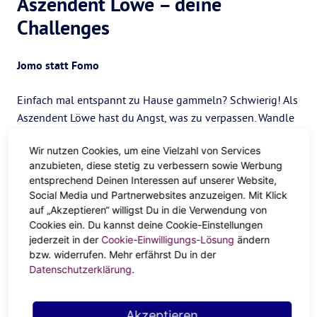
Aszendent Löwe – deine
Challenges
Jomo statt Fomo
Einfach mal entspannt zu Hause gammeln? Schwierig! Als
Aszendent Löwe hast du Angst, was zu verpassen. Wandle
deine Fear of missing out lieber in ein Joy of missing out
Wir nutzen Cookies, um eine Vielzahl von Services
um. Denn einfach mal in den Tag zu leben kann viel
anzubieten, diese stetig zu verbessern sowie Werbung
bereichernder sein als 1000 Events zusammen.
entsprechend Deinen Interessen auf unserer Website,
Social Media und Partnerwebsites anzuzeigen. Mit Klick
Alle anderen
auf „Akzeptieren“ willigst Du in die Verwendung von
Cookies ein. Du kannst deine Cookie-Einstellungen
Das kann ich schon allein! Den Satz denkst du dir als
jederzeit in der
Cookie-Einwilligungs-Lösung
ändern
Aszendent Löwe vermutlich oft. Aber Teamplay ist eine
bzw. widerrufen. Mehr erfährst Du in der
echt gute Idee. Hab Vertrauen und lass auch mal andere
Datenschutzerklärung
.
machen. Und wer weiß? Vielleicht wird die
Zusammenarbeit am Ende viel besser, als du dachtest!
Akzeptieren