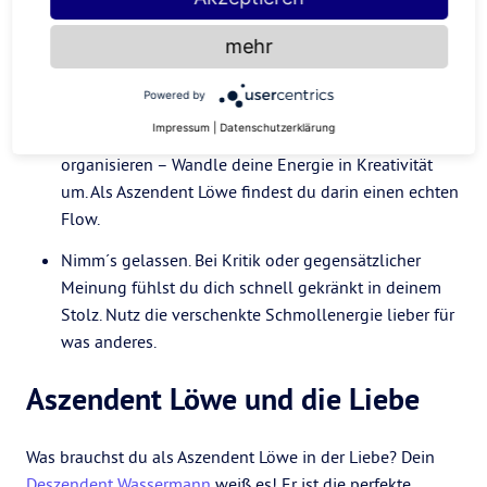
Das tut dir als Aszendent Löwe
mehr
gut
Powered by
Impressum
|
Datenschutzerklärung
Ecstatic Dance, Action Painting, einen Flashmop
organisieren – Wandle deine Energie in Kreativität
um. Als Aszendent Löwe findest du darin einen echten
Flow.
Nimm´s gelassen. Bei Kritik oder gegensätzlicher
Meinung fühlst du dich schnell gekränkt in deinem
Stolz. Nutz die verschenkte Schmollenergie lieber für
was anderes.
Aszendent Löwe und die Liebe
Was brauchst du als Aszendent Löwe in der Liebe? Dein
Deszendent Wassermann
weiß es! Er ist die perfekte