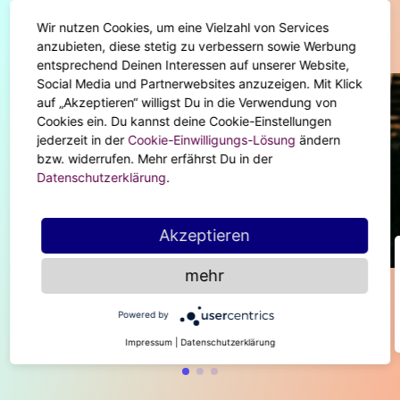
Wir nutzen Cookies, um eine Vielzahl von Services
Diese Artikel könnten dir auch gefallen
anzubieten, diese stetig zu verbessern sowie Werbung
entsprechend Deinen Interessen auf unserer Website,
Social Media und Partnerwebsites anzuzeigen. Mit Klick
auf „Akzeptieren“ willigst Du in die Verwendung von
Cookies ein. Du kannst deine Cookie-Einstellungen
jederzeit in der
Cookie-Einwilligungs-Lösung
ändern
bzw. widerrufen. Mehr erfährst Du in der
Datenschutzerklärung
.
Akzeptieren
ASTRO-HIGHLIGHTS
mehr
Super Flower Moon - Blüh auf mit
dem letzten Supermond
Powered by
Impressum
|
Datenschutzerklärung