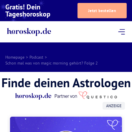
Gratis! Dein
Jetzt bestellen
Tageshoroskop
Dein Horoskop
Astrologie
Magazin
Podcast
AstroTV
Astrologen
Homepage
>
Podcast
>
Schon mal was von magic morning gehört? Folge 2
Finde deinen Astrologen
ANZEIGE