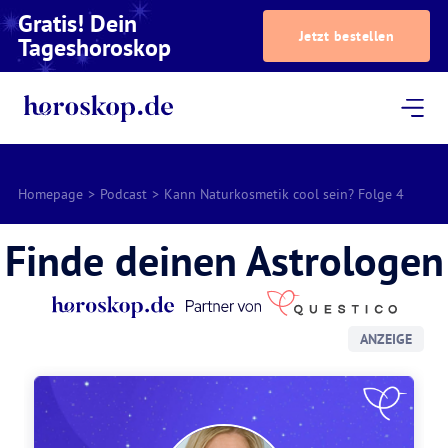
Gratis! Dein
Jetzt bestellen
Tageshoroskop
Dein Horoskop
Astrologie
Magazin
Podcast
AstroTV
Astrologen
Homepage
>
Podcast
>
Kann Naturkosmetik cool sein? Folge 4
Finde deinen Astrologen
ANZEIGE