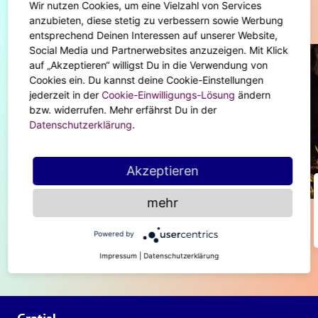
Wir nutzen Cookies, um eine Vielzahl von Services
Diese Artikel könnten dir auch gefallen
anzubieten, diese stetig zu verbessern sowie Werbung
entsprechend Deinen Interessen auf unserer Website,
Social Media und Partnerwebsites anzuzeigen. Mit Klick
auf „Akzeptieren“ willigst Du in die Verwendung von
Cookies ein. Du kannst deine Cookie-Einstellungen
jederzeit in der
Cookie-Einwilligungs-Lösung
ändern
bzw. widerrufen. Mehr erfährst Du in der
Datenschutzerklärung
.
Akzeptieren
ASTROLOGIE
mehr
Hot or not? – Die Turn-Ons & -Offs
der Sternzeichen
Powered by
Impressum
|
Datenschutzerklärung