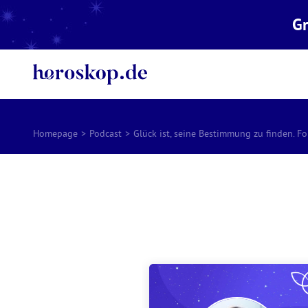
Gr
Homepage
>
Podcast
>
Glück ist, seine Bestimmung zu finden. F