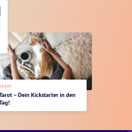
TAROT
Tarot – Dein Kickstarter in den
Tag!