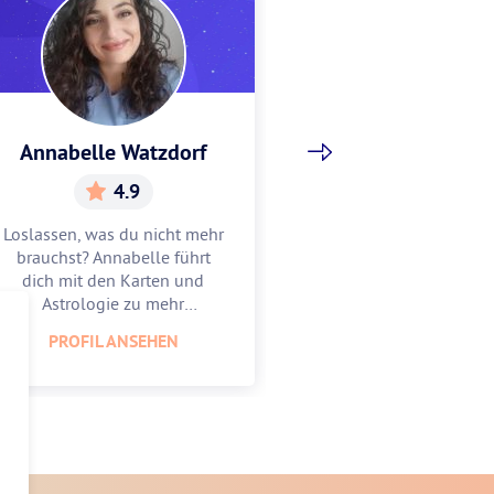
Annabelle Watzdorf
Gracia Sch
4.9
5.
Loslassen, was du nicht mehr
Gracia hilft dir, w
brauchst? Annabelle führt
Mitte zu finden u
dich mit den Karten und
zu feiern. Lass
Astrologie zu mehr
Astrologie und 
Leichtigkeit.
unterstüt
PROFIL ANSEHEN
PROFIL AN