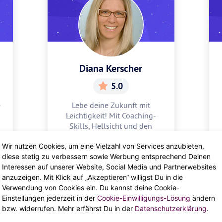
Diana Kerscher
5.0
e
Lebe deine Zukunft mit
Leichtigkeit! Mit Coaching-
Skills, Hellsicht und den
Karten zeigt dir Diana, was in
Wir nutzen Cookies, um eine Vielzahl von Services anzubieten,
dir steckt.
PROFIL ANSEHEN
diese stetig zu verbessern sowie Werbung entsprechend Deinen
Interessen auf unserer Website, Social Media und Partnerwebsites
anzuzeigen. Mit Klick auf „Akzeptieren“ willigst Du in die
Verwendung von Cookies ein. Du kannst deine Cookie-
Einstellungen jederzeit in der
Cookie-Einwilligungs-Lösung
ändern
bzw. widerrufen. Mehr erfährst Du in der
Datenschutzerklärung
.