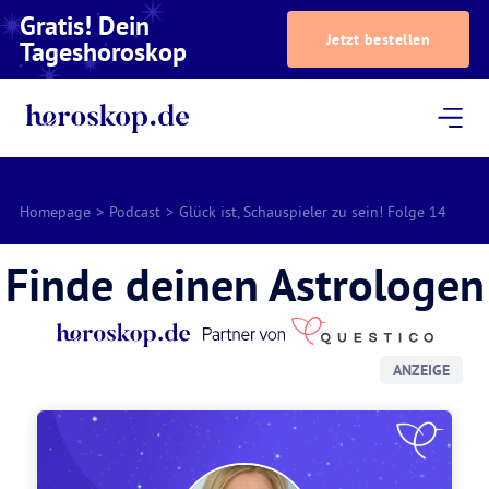
Gratis! Dein
Jetzt bestellen
Tageshoroskop
Dein Horoskop
Astrologie
Magazin
Podcast
AstroTV
Astrologen
Homepage
>
Podcast
>
Glück ist, Schauspieler zu sein! Folge 14
Finde deinen Astrologen
ANZEIGE