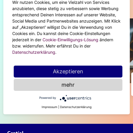
Wir nutzen Cookies, um eine Vielzahl von Services
Diese Artikel könnten dir auch gefallen
anzubieten, diese stetig zu verbessern sowie Werbung
entsprechend Deinen Interessen auf unserer Website,
Social Media und Partnerwebsites anzuzeigen. Mit Klick
auf „Akzeptieren“ willigst Du in die Verwendung von
Cookies ein. Du kannst deine Cookie-Einstellungen
jederzeit in der
Cookie-Einwilligungs-Lösung
ändern
bzw. widerrufen. Mehr erfährst Du in der
Datenschutzerklärung
.
Akzeptieren
ASTRO-HIGHLIGHTS
mehr
Feier den Monat der Fische!
Powered by
Impressum
|
Datenschutzerklärung