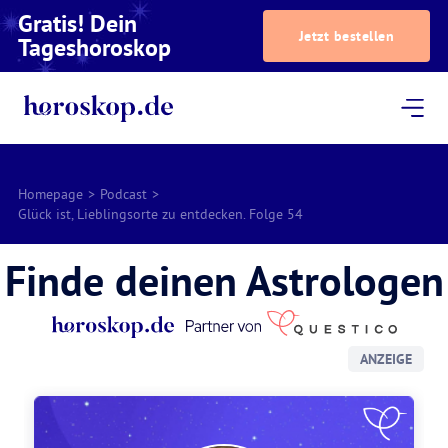
Gratis! Dein
Jetzt bestellen
Tageshoroskop
Dein Horoskop
Astrologie
Magazin
Podcast
AstroTV
Astrologen
Homepage
>
Podcast
>
Glück ist, Lieblingsorte zu entdecken. Folge 54
Finde deinen Astrologen
ANZEIGE