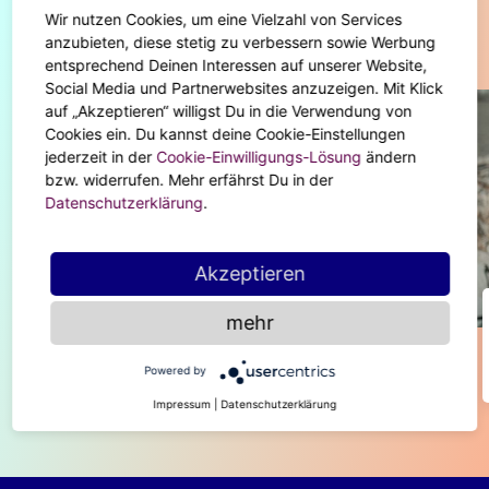
Wir nutzen Cookies, um eine Vielzahl von Services
Diese Artikel könnten dir auch gefallen
anzubieten, diese stetig zu verbessern sowie Werbung
entsprechend Deinen Interessen auf unserer Website,
Social Media und Partnerwebsites anzuzeigen. Mit Klick
auf „Akzeptieren“ willigst Du in die Verwendung von
Cookies ein. Du kannst deine Cookie-Einstellungen
jederzeit in der
Cookie-Einwilligungs-Lösung
ändern
bzw. widerrufen. Mehr erfährst Du in der
Datenschutzerklärung
.
Akzeptieren
BODY & SOUL
mehr
Was ist ein aufsteigendes Zeichen?
Powered by
Impressum
|
Datenschutzerklärung