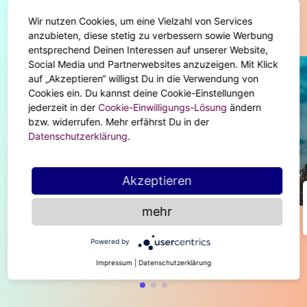
Wir nutzen Cookies, um eine Vielzahl von Services
Diese Artikel könnten dir auch gefallen
anzubieten, diese stetig zu verbessern sowie Werbung
entsprechend Deinen Interessen auf unserer Website,
Social Media und Partnerwebsites anzuzeigen. Mit Klick
auf „Akzeptieren“ willigst Du in die Verwendung von
Cookies ein. Du kannst deine Cookie-Einstellungen
jederzeit in der
Cookie-Einwilligungs-Lösung
ändern
bzw. widerrufen. Mehr erfährst Du in der
Datenschutzerklärung
.
Akzeptieren
BODY & SOUL
mehr
Pssst - du darfst ruhig glücklich sein!
Powered by
Impressum
|
Datenschutzerklärung