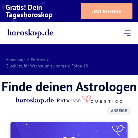
Gratis! Dein
Jetzt bestellen
Tageshoroskop
Dein Horoskop
Astrologie
Magazin
Podcast
AstroTV
Astrologen
Homepage
>
Podcast
>
Glück ist, für Wachstum zu sorgen! Folge 18
Finde deinen Astrologen
ANZEIGE