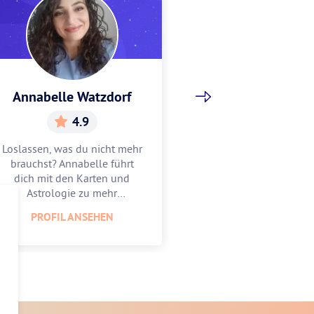
Annabelle Watzdorf
Gracia Sch
4.9
5.
Loslassen, was du nicht mehr
Gracia hilft dir, w
brauchst? Annabelle führt
Mitte zu finden u
dich mit den Karten und
zu feiern. Lass
Astrologie zu mehr
Astrologie und 
Leichtigkeit.
unterstüt
PROFIL ANSEHEN
PROFIL AN