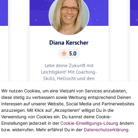
Diana Kerscher
5.0
e
Lebe deine Zukunft mit
Leichtigkeit! Mit Coaching-
Skills, Hellsicht und den
Karten zeigt dir Diana, was in
Wir nutzen Cookies, um eine Vielzahl von Services anzubieten,
dir steckt.
PROFIL ANSEHEN
diese stetig zu verbessern sowie Werbung entsprechend Deinen
Interessen auf unserer Website, Social Media und Partnerwebsites
anzuzeigen. Mit Klick auf „Akzeptieren“ willigst Du in die
Verwendung von Cookies ein. Du kannst deine Cookie-
Einstellungen jederzeit in der
Cookie-Einwilligungs-Lösung
ändern
bzw. widerrufen. Mehr erfährst Du in der
Datenschutzerklärung
.