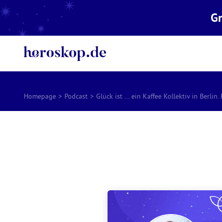
Gr
Homepage
>
Podcast
>
Glück ist … ein Kaffee Kollektiv in Berlin.