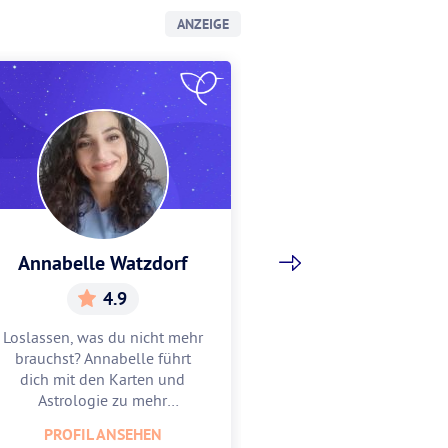
ANZEIGE
Annabelle Watzdorf
Gracia Sch
4.9
5.
Loslassen, was du nicht mehr
Gracia hilft dir, w
brauchst? Annabelle führt
Mitte zu finden u
dich mit den Karten und
zu feiern. Lass
Astrologie zu mehr
Astrologie und 
Leichtigkeit.
unterstüt
PROFIL ANSEHEN
PROFIL AN