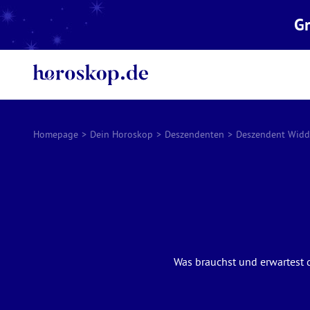
Gr
Homepage
>
Dein Horoskop
>
Deszendenten
>
Deszendent Widd
Was brauchst und erwartest d