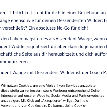
sch –
Ehrlichkeit steht für dich in einer Beziehung an o
aage ebenso wie für deinen Deszendenten Widder: L
r verschließt? Ein absolutes No-Go für dich!
den Laken magst du es als Aszendent Waage, wenn d
ent Widder signalisiert dir aber, dass du jemanden 
haftliche Seite aus dir herauskitzelt und dich auff
kommunizieren.
ndent Waage mit Deszendent Widder ist der Coach Pot
uchst du jemanden mit Feuer unterm Hintern, mit de
Wir nutzen Cookies, um eine Vielzahl von Services anzubieten,
 Backpacking nach Machu Picchu oder gemeinsam um 
diese stetig zu verbessern sowie Werbung entsprechend Deinen
Interessen auf unserer Website, Social Media und Partnerwebsites
anzuzeigen. Mit Klick auf „Akzeptieren“ willigst Du in die
r den Aszendent Waage mit 
Verwendung von Cookies ein. Du kannst deine Cookie-