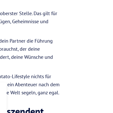
berster Stelle. Das gilt für
ügen, Geheimnisse und
ein Partner die Führung
brauchst, der deine
ordert, deine Wünsche und
ato-Lifestyle nichts für
m du ein Abenteuer nach dem
die Welt segeln, ganz egal.
Deszendent