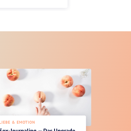
LIEBE & EMOTION
Sex-Journaling — Das Upgrade