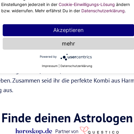
Einstellungen jederzeit in der
Cookie-Einwilligungs-Lösung
ändern
bzw. widerrufen. Mehr erfährst Du in der
Datenschutzerklärung
.
Widder-Energie
Akzeptieren
mehr
ent oder an einer anderen Stelle im Geburtshorosko
Powered by
 Deszendent Widder ist gerne die unangefochtene N
Impressum
|
Datenschutzerklärung
e Einzige für ihn/sie bist, indem er die Welt mit dir 
leben. Zusammen seid ihr die perfekte Kombi aus Ha
g aus.
Finde deinen Astrologen