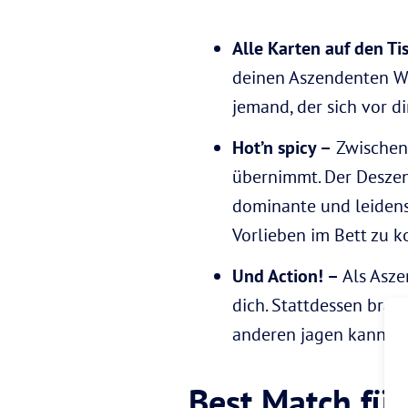
Alle Karten auf den Ti
deinen Aszendenten W
jemand, der sich vor di
Hot’n spicy –
Zwischen 
übernimmt. Der Deszend
dominante und leidensc
Vorlieben im Bett zu 
Und Action! –
Als Asze
dich. Stattdessen bra
anderen jagen kannst.
Best Match fü