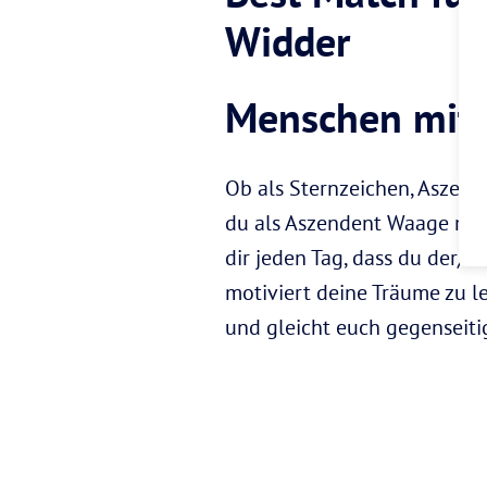
Widder
Menschen mit 
Ob als Sternzeichen, Aszend
du als Aszendent Waage mit
dir jeden Tag, dass du der/di
motiviert deine Träume zu 
und gleicht euch gegenseiti