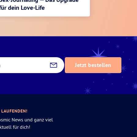
für dein Love-Life
Jetzt bestellen
M LAUFENDEN!
Cosmic News und ganz viel
tuell für dich!