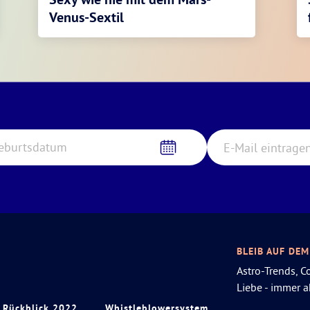
Venus-Sextil
eburtsdatum
BLEIB AUF DE
Astro-Trends, 
Liebe - immer ak
Rückblick 2022
Whistleblowersystem