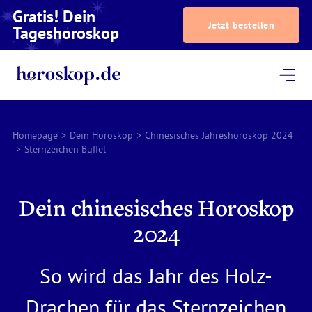
Gratis! Dein
Jetzt bestellen
Tageshoroskop
Dein Horoskop
Astrologie
Magazin
Podcast
AstroTV
Astrologen
Homepage
>
Dein Horoskop
>
Chinesisches Jahreshoroskop 2024
>
Sternzeichen Büffel
Dein chinesisches Horoskop
2024
So wird das Jahr des Holz-
Drachen für das Sternzeichen