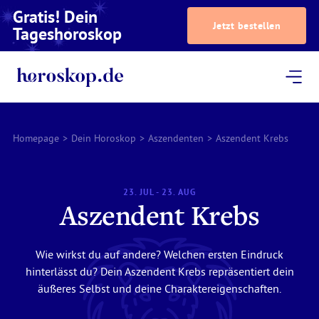
Gratis! Dein
Jetzt bestellen
Tageshoroskop
Dein Horoskop
Astrologie
Magazin
Podcast
AstroTV
Astrologen
Homepage
>
Dein Horoskop
>
Aszendenten
>
Aszendent Krebs
23. JUL - 23. AUG
Aszendent Krebs
Wie wirkst du auf andere? Welchen ersten Eindruck
hinterlässt du? Dein Aszendent Krebs repräsentiert dein
äußeres Selbst und deine Charaktereigenschaften.