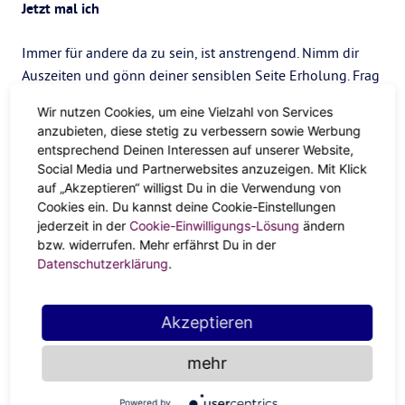
Jetzt mal ich
Immer für andere da zu sein, ist anstrengend. Nimm dir
Auszeiten und gönn deiner sensiblen Seite Erholung. Frag
dich in Ruhe: Was macht mich eigentlich happy? Zurück in
Wir nutzen Cookies, um eine Vielzahl von Services
den Kümmerbär-Modus kannst du danach immer noch.
anzubieten, diese stetig zu verbessern sowie Werbung
entsprechend Deinen Interessen auf unserer Website,
Das tut dem Aszendenten Krebs
Social Media und Partnerwebsites anzuzeigen. Mit Klick
gut
auf „Akzeptieren“ willigst Du in die Verwendung von
Cookies ein. Du kannst deine Cookie-Einstellungen
jederzeit in der
Cookie-Einwilligungs-Lösung
ändern
bzw. widerrufen. Mehr erfährst Du in der
Lass deinen Gedanken freien Lauf: Ob Journaling,
Datenschutzerklärung
.
Podcast oder Spach-Memo an dich selbst. Schreib
auch gleich ein paar Dinge auf, für die du dankbar
bist. Das ist ein richtiger Mood Booster.
Akzeptieren
Ob Friluftsliv oder Zu Hause: Such dir deinen
mehr
Rückzugsort. Bist du verletzt, brauchst du erstmal Zeit
für dich und deine Recovery.
Powered by