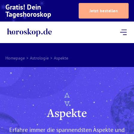
Gratis! Dein
Jetzt bestellen
Tageshoroskop
Dein Horoskop
Astrologie
Magazin
Podcast
AstroTV
Astrologen
Homepage
>
Astrologie
>
Aspekte
Aspekte
Erfahre immer die spannendsten Aspekte und