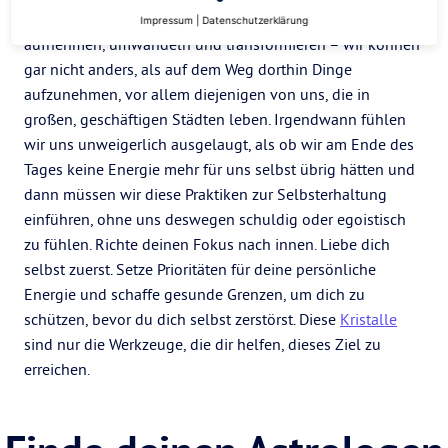
hinausschicken kann. Wir alle sind Gefäße, die Energien
Impressum
|
Datenschutzerklärung
aufnehmen, umwandeln und transformieren – wir können
gar nicht anders, als auf dem Weg dorthin Dinge
aufzunehmen, vor allem diejenigen von uns, die in
großen, geschäftigen Städten leben. Irgendwann fühlen
wir uns unweigerlich ausgelaugt, als ob wir am Ende des
Tages keine Energie mehr für uns selbst übrig hätten und
dann müssen wir diese Praktiken zur Selbsterhaltung
einführen, ohne uns deswegen schuldig oder egoistisch
zu fühlen. Richte deinen Fokus nach innen. Liebe dich
selbst zuerst. Setze Prioritäten für deine persönliche
Energie und schaffe gesunde Grenzen, um dich zu
schützen, bevor du dich selbst zerstörst. Diese
Kristalle
sind nur die Werkzeuge, die dir helfen, dieses Ziel zu
erreichen.