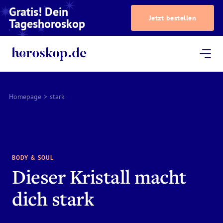
Gratis! Dein
Jetzt bestellen
Tageshoroskop
Dein Horoskop
Astrologie
Magazin
Podcast
AstroTV
Astrologen
Homepage
>
stark
BODY & SOUL
Dieser Kristall macht
dich stark