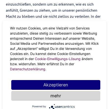
einzuschließen, sondern um zu erkennen, wie es sich
anfühlt, Grenzen zu ziehen, um in unserer persönlichen
Macht zu bleiben und sie nicht ziellos zu verteilen. In der
Vergangenheit war ich in der Regel ein Mensch, der „alles
Wir nutzen Cookies, um eine Vielzahl von Services
verschenkt“ hat, der seine Energie und seine Dienste in
anzubieten, diese stetig zu verbessern sowie Werbung
alle Richtungen verschenkt hat, ohne zu hinterfragen,
entsprechend Deinen Interessen auf unserer Website,
wem ich sie gebe, oder ohne sich zu fragen, in welcher
Social Media und Partnerwebsites anzuzeigen. Mit Klick
Position ich mich dadurch befinde. An einem bestimmten
auf „Akzeptieren“ willigst Du in die Verwendung von
Punkt musste ich innehalten und mich fragen: „Wer wird
Cookies ein. Du kannst deine Cookie-Einstellungen
für mich da sein? Wenn man seine Energie ständig nach
jederzeit in der
Cookie-Einwilligungs-Lösung
ändern
bzw. widerrufen. Mehr erfährst Du in der
außen schickt und damit ein Fass ohne Boden füttert, das
Datenschutzerklärung
.
weder einem selbst noch einem anderen dient, bleibt nur
wenig übrig, um den eigenen Kelch zu füllen. Deshalb ist
es wichtig, innezuhalten, durchzuatmen und zu überlegen:
Akzeptieren
Wer wird für dich da sein? Wen hast du, wenn deine ganze
Energie aufgebraucht ist? Man muss in erster Linie für sich
mehr
selbst da sein, um sich selbst die Kraft und das Vertrauen
Powered by
zu geben, bevor man herumlaufen und alles in die Welt