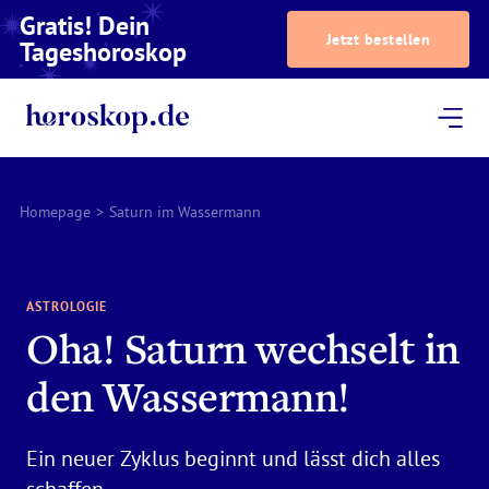
Gratis! Dein
Jetzt bestellen
Tageshoroskop
Dein Horoskop
Astrologie
Magazin
Podcast
AstroTV
Astrologen
Homepage
>
Saturn im Wassermann
ASTROLOGIE
Oha! Saturn wechselt in
den Wassermann!
Ein neuer Zyklus beginnt und lässt dich alles
schaffen.