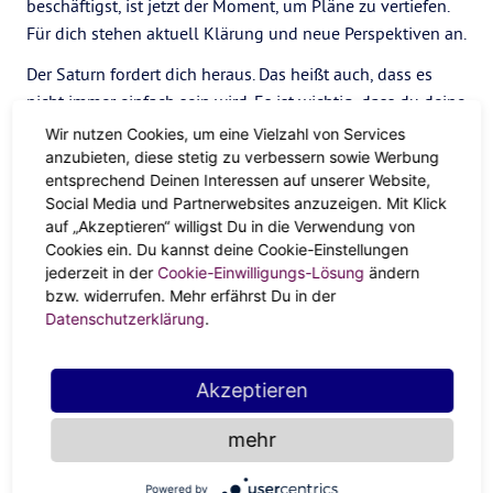
beschäftigst, ist jetzt der Moment, um Pläne zu vertiefen.
Für dich stehen aktuell Klärung und neue Perspektiven an.
Der Saturn fordert dich heraus. Das heißt auch, dass es
nicht immer einfach sein wird. Es ist wichtig, dass du deine
Komfortzone verlässt, und beginnst, dich auf das
Wir nutzen Cookies, um eine Vielzahl von Services
Wesentliche zu konzentrieren. Allerdings gilt der Saturn
anzubieten, diese stetig zu verbessern sowie Werbung
entsprechend Deinen Interessen auf unserer Website,
auch als der Spielverderber unter den Planeten. Denn
Social Media und Partnerwebsites anzuzeigen. Mit Klick
Spaß gibt es erst nach getaner Arbeit. Saturn bringt deine
auf „Akzeptieren“ willigst Du in die Verwendung von
Stärken zum Vorschein. Du kannst jetzt vieles anpacken
Cookies ein. Du kannst deine Cookie-Einstellungen
und auch erreichen. Du wirst an deinen Aufgaben
jederzeit in der
Cookie-Einwilligungs-Lösung
ändern
wachsen!
bzw. widerrufen. Mehr erfährst Du in der
Datenschutzerklärung
.
Alles im Alleingang? Sicher
nicht!
Akzeptieren
Zählst du dich zu denen, die einen großen Freiheitsdrang
mehr
verspüren? Und die am liebsten alles gerne alleine
durchziehen? Besser nicht! Saturn im Wassermann
Powered by