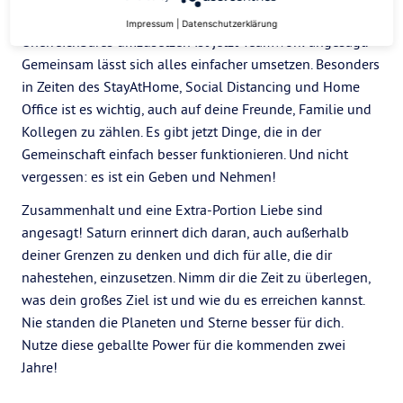
verbindet neue Ideen mit konkreten Plänen. Um fast
Impressum
|
Datenschutzerklärung
Unerreichbares umzusetzen ist jetzt Teamwork angesagt.
Gemeinsam lässt sich alles einfacher umsetzen. Besonders
in Zeiten des StayAtHome, Social Distancing und Home
Office ist es wichtig, auch auf deine Freunde, Familie und
Kollegen zu zählen. Es gibt jetzt Dinge, die in der
Gemeinschaft einfach besser funktionieren. Und nicht
vergessen: es ist ein Geben und Nehmen!
Zusammenhalt und eine Extra-Portion Liebe sind
angesagt! Saturn erinnert dich daran, auch außerhalb
deiner Grenzen zu denken und dich für alle, die dir
nahestehen, einzusetzen. Nimm dir die Zeit zu überlegen,
was dein großes Ziel ist und wie du es erreichen kannst.
Nie standen die Planeten und Sterne besser für dich.
Nutze diese geballte Power für die kommenden zwei
Jahre!