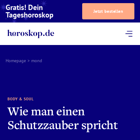
Gratis! Dein
Jetzt bestellen
Tageshoroskop
Dein Horoskop
Astrologie
Magazin
Podcast
AstroTV
Astrologen
Homepage
>
mond
BODY & SOUL
Wie man einen
Schutzzauber spricht