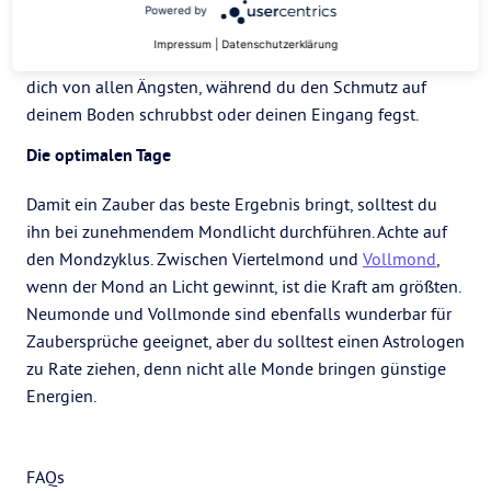
wichtig, dass dein Raum sauber ist. Du kannst deine
Powered by
Reinigungsmittel sogar mit energetischen Absichten
Impressum
|
Datenschutzerklärung
aufladen, während du sie benutzt. Stell dir vor, du befreist
dich von allen Ängsten, während du den Schmutz auf
deinem Boden schrubbst oder deinen Eingang fegst.
Die optimalen Tage
Damit ein Zauber das beste Ergebnis bringt, solltest du
ihn bei zunehmendem Mondlicht durchführen. Achte auf
den Mondzyklus. Zwischen Viertelmond und
Vollmond
,
wenn der Mond an Licht gewinnt, ist die Kraft am größten.
Neumonde und Vollmonde sind ebenfalls wunderbar für
Zaubersprüche geeignet, aber du solltest einen Astrologen
zu Rate ziehen, denn nicht alle Monde bringen günstige
Energien.
FAQs