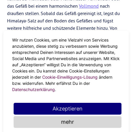
das Gefäß bei einem harmonischen
Vollmond
nach
draußen stellen. Sobald das Gefäß gereinigt ist, legst du
Himalaya-Salz auf den Boden des Gefäßes und fügst
weitere hilfreiche und schützende Elemente hinzu. Von
Basilikum, Zimt und Beifuß bis hin zu kleinen
Kristallen
Wir nutzen Cookies, um eine Vielzahl von Services
oder einem kleinen Gegenstand, der eine Bedeutung hat,
anzubieten, diese stetig zu verbessern sowie Werbung
füllst du dein Gefäß mit deiner Absicht. Verschließe dein
entsprechend Deinen Interessen auf unserer Website,
Gefäß mit Wachs und sprich laut: „Ich bin vor negativer
Social Media und Partnerwebsites anzuzeigen. Mit Klick
Energie und schädlichen Angriffen geschützt. Mögen nur
auf „Akzeptieren“ willigst Du in die Verwendung von
Cookies ein. Du kannst deine Cookie-Einstellungen
Frieden, Liebe und Licht zu mir finden.“
jederzeit in der
Cookie-Einwilligungs-Lösung
ändern
Vor der Anwendung von Zaubersprüchen
bzw. widerrufen. Mehr erfährst Du in der
Datenschutzerklärung
.
Bevor du einen Zauber sprichst, solltest du sicherstellen,
dass du und dein Haus sauber sind. Es ist wichtig, dass du
Akzeptieren
dich von allen energetischen Rückständen reinigst, die du
im Laufe des Tages aufgesammelt hast. Du willst nicht,
mehr
dass diese in deine Zauberei eindringen. Es ist auch