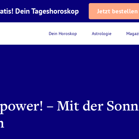
atis! Dein Tageshoroskop
Jetzt bestellen
Dein Horoskop
Astrologie
Magaz
 power! – Mit der Son
n