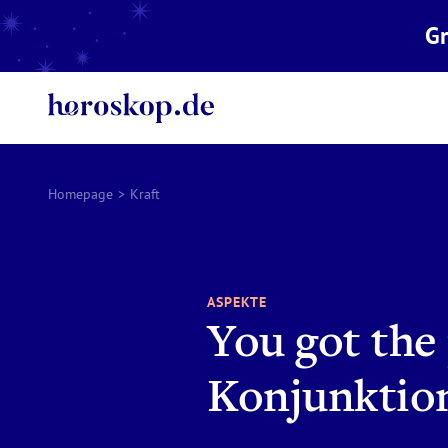
Gr
Homepage
>
Kraft
ASPEKTE
You got the
Konjunktio