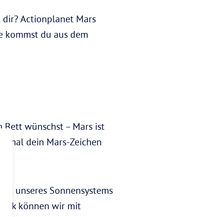
dir? Actionplanet Mars
te kommst du aus dem
 Bett wünschst – Mars ist
zu mal dein Mars-Zeichen
paket unseres Sonnensystems
 Kick können wir mit