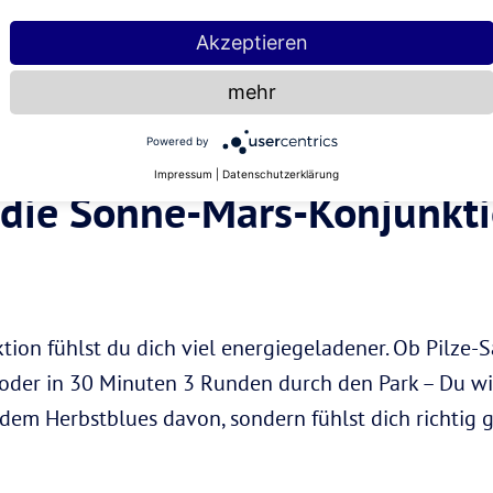
im
Herbst
richtig gut brauchen.
Akzeptieren
in Selbstbewusst sein raus und steht generell für Lebe
mehr
e Sonne während dieser Konjunktion dafür, dass du all
sächlich bis zum Ende durchziehst.
Powered by
Impressum
|
Datenschutzerklärung
 die Sonne-Mars-Konjunkt
ion fühlst du dich viel energiegeladener. Ob Pilze
oder in 30 Minuten 3 Runden durch den Park – Du wi
 dem Herbstblues davon, sondern fühlst dich richtig g