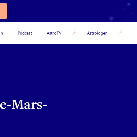
in
Podcast
AstroTV
Astrologen
ne-Mars-