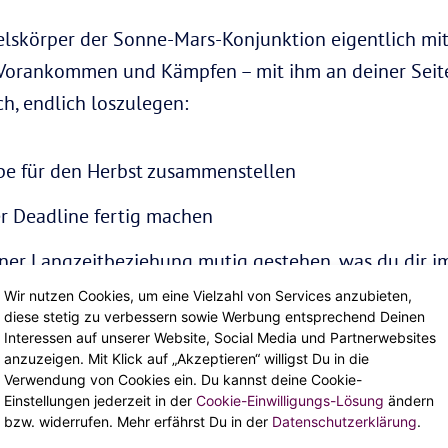
skörper der Sonne-Mars-Konjunktion eigentlich mit 
 Vorankommen und Kämpfen – mit ihm an deiner Sei
ch, endlich loszulegen:
pe für den Herbst zusammenstellen
er Deadline fertig machen
ner Langzeitbeziehung mutig gestehen, was du dir im
heißen Vibes zwischen den Laken zuständig; check da
Wir nutzen Cookies, um eine Vielzahl von Services anzubieten,
diese stetig zu verbessern sowie Werbung entsprechend Deinen
Interessen auf unserer Website, Social Media und Partnerwebsites
anzuzeigen. Mit Klick auf „Akzeptieren“ willigst Du in die
Verwendung von Cookies ein. Du kannst deine Cookie-
 Konjunktion am 8. Oktober gleich das größte Kraft
Einstellungen jederzeit in der
Cookie-Einwilligungs-Lösung
ändern
selbst geht mit Mars eine Verbindung ein. Und diesen
bzw. widerrufen. Mehr erfährst Du in der
Datenschutzerklärung
.