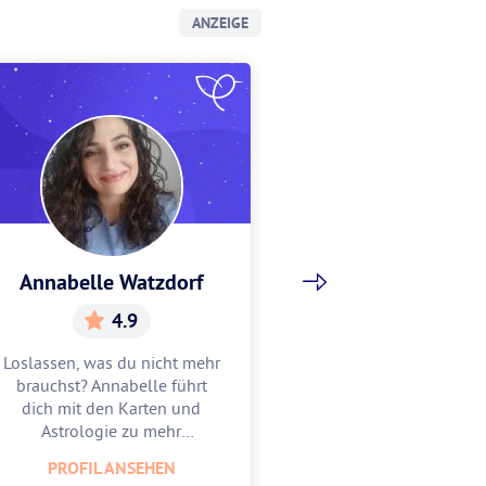
ANZEIGE
Annabelle Watzdorf
Gracia Sch
4.9
5.
Loslassen, was du nicht mehr
Gracia hilft dir, w
brauchst? Annabelle führt
Mitte zu finden u
dich mit den Karten und
zu feiern. Lass
Astrologie zu mehr
Astrologie und 
Leichtigkeit.
unterstüt
PROFIL ANSEHEN
PROFIL AN