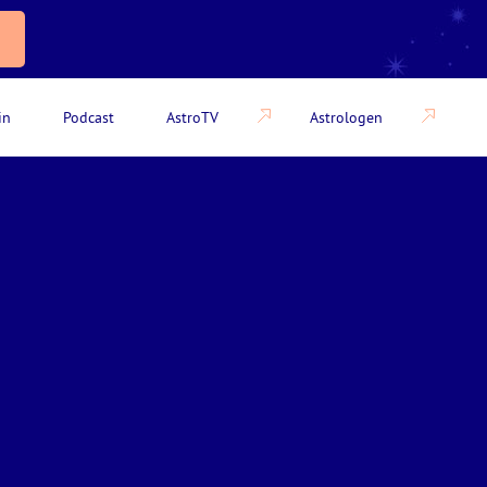
in
Podcast
AstroTV
Astrologen