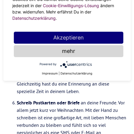
Iss abends lieber eine leichte Mahlzeit
, mit vollem
jederzeit in der
Cookie-Einwilligungs-Lösung
ändern
Magen schläft es sich nicht gut ein. Manchmal kann
bzw. widerrufen. Mehr erfährst Du in der
auch ein heißer Tee oder ein Glas Wein unter
Datenschutzerklärung
.
virtuellen Freunden eine gute Idee sein, um den Tag
ausklingen zu lassen.
Akzeptieren
Lies ein Buch
statt online zu sein. Das entspannt und
macht oft auf eine sehr angenehme Art schläfrig.
mehr
Journaling kann eine ganz wunderbare Art sein
,
Powered by
deine Gedanken und Wünsche zu sortieren und den
Impressum
|
Datenschutzerklärung
Tag zu reflektieren. Außerdem: Schreiben beruhigt.
Gleichzeitig hast du eine Erinnerung an diese
spezielle Zeit in deinem Leben.
Schreib Postkarten oder Briefe
an deine Freunde. Vor
allem jetzt kurz vor Weihnachten. Mit der Hand zu
schreiben ist eine großartige Art, mit lieben Menschen
verbunden zu bleiben und fühlt sich so viel
persönlicher als eine SMS oder E-Mail an.