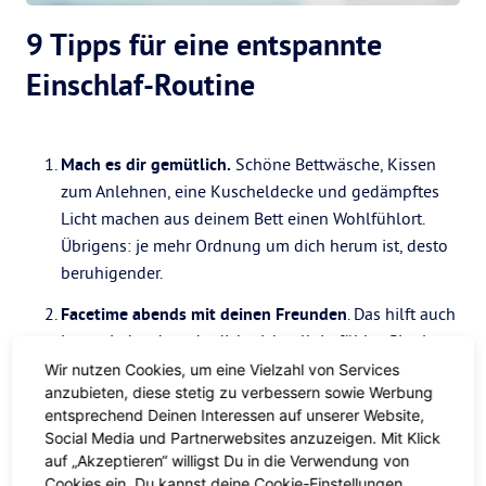
9 Tipps für eine entspannte
Einschlaf-Routine
Mach es dir gemütlich.
Schöne Bettwäsche, Kissen
zum Anlehnen, eine Kuscheldecke und gedämpftes
Licht machen aus deinem Bett einen Wohlfühlort.
Übrigens: je mehr Ordnung um dich herum ist, desto
beruhigender.
Facetime abends mit deinen Freunden
. Das hilft auch
jetzt wieder, dass du dich nicht allein fühlst. Singles,
die einsam sind, schlafen oft schlechter als
Wir nutzen Cookies, um eine Vielzahl von Services
anzubieten, diese stetig zu verbessern sowie Werbung
Bettenteiler. Eine virtuelle Happy Hour mit mehreren
entsprechend Deinen Interessen auf unserer Website,
Freunden kann den Stress des Tages in Nichts
Social Media und Partnerwebsites anzuzeigen. Mit Klick
auflösen.
auf „Akzeptieren“ willigst Du in die Verwendung von
Cookies ein. Du kannst deine Cookie-Einstellungen