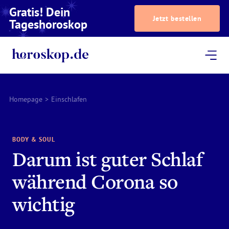
Gratis! Dein
Jetzt bestellen
Tageshoroskop
Dein Horoskop
Astrologie
Magazin
Podcast
AstroTV
Astrologen
Homepage
>
Einschlafen
BODY & SOUL
Darum ist guter Schlaf
während Corona so
wichtig