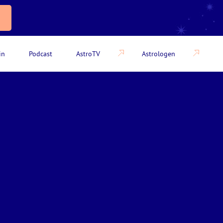
in
Podcast
AstroTV
Astrologen