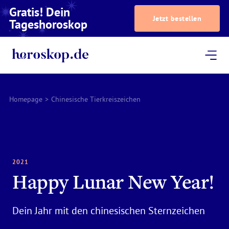
Gratis! Dein
Jetzt bestellen
Tageshoroskop
Dein Horoskop
Astrologie
Magazin
Podcast
AstroTV
Astrologen
Homepage
>
Chinesische Tierkreiszeichen
2021
Happy Lunar New Year!
Dein Jahr mit den chinesischen Sternzeichen