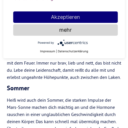
Umsetzung. Also lass dich nicht lange bitten. Mach das,
wovon du überzeugt bist, erfüll dir deine innigsten
Wünsche und trau dich, groß zu denken.
Akzeptieren
Vergiss nicht: Du bist ein Frühlingszeichen. Das ist deine
mehr
Jahreszeit und du hast die allerbesten Möglichkeiten, um
persönlich voranzukommen und deinen Horizont zu
Powered by
erweitern. Reize auch ruhig mal deine Grenzen aus, du
Impressum
|
Datenschutzerklärung
hast schließlich den Tiger im Tank und brauchst das Spiel
mit dem Feuer. Immer nur brav, lieb und nett, das bist nicht
du. Lebe deine Leidenschaft, damit reißt du alle mit und
erlebst ungeahnte Höhepunkte, auch zwischen den Laken.
Sommer
Heiß wird auch dein Sommer, die starken Impulse der
Mars-Sonne machen dich mächtig an und die Hormone
rauschen in einer unglaublichen Geschwindigkeit durch
deinen Körper. Das kann schnell mal übermütig machen.