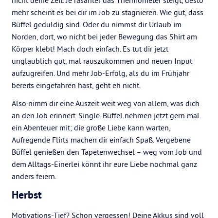
nicht deine Zeit. Je rasanter das Thermometer steigt, desto
mehr scheint es bei dir im Job zu stagnieren. Wie gut, dass
Büffel geduldig sind. Oder du nimmst dir Urlaub im
Norden, dort, wo nicht bei jeder Bewegung das Shirt am
Körper klebt! Mach doch einfach. Es tut dir jetzt
unglaublich gut, mal rauszukommen und neuen Input
aufzugreifen. Und mehr Job-Erfolg, als du im Frühjahr
bereits eingefahren hast, geht eh nicht.
Also nimm dir eine Auszeit weit weg von allem, was dich
an den Job erinnert. Single-Büffel nehmen jetzt gern mal
ein Abenteuer mit; die große Liebe kann warten,
Aufregende Flirts machen dir einfach Spaß. Vergebene
Büffel genießen den Tapetenwechsel – weg vom Job und
dem Alltags-Einerlei könnt ihr eure Liebe nochmal ganz
anders feiern.
Herbst
Motivations-Tief? Schon vergessen! Deine Akkus sind voll