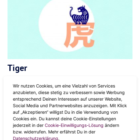
Tiger
Zeit, deinen Impulsen zu folgen
Wir nutzen Cookies, um eine Vielzahl von Services
anzubieten, diese stetig zu verbessern sowie Werbung
Frühling
entsprechend Deinen Interessen auf unserer Website,
Social Media und Partnerwebsites anzuzeigen. Mit Klick
Es kribbelt schon überall in dir und du kannst es gar nicht
auf „Akzeptieren“ willigst Du in die Verwendung von
Cookies ein. Du kannst deine Cookie-Einstellungen
abwarten. Der Frühling ist für dich eine Art Startschuss,
jederzeit in der
Cookie-Einwilligungs-Lösung
ändern
endlich kann deine Energie raus. Du hast lang genug an
bzw. widerrufen. Mehr erfährst Du in der
deinen Plänen gefeilt, die sind perfekt – und bereit für die
Datenschutzerklärung
.