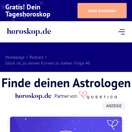
Gratis! Dein
Jetzt bestellen
Tageshoroskop
Dein Horoskop
Astrologie
Magazin
Podcast
AstroTV
Astrologen
Homepage
>
Podcast
>
Glück ist, zu seinen Kurven zu stehen. Folge 40
Finde deinen Astrologen
ANZEIGE