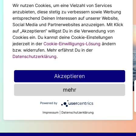
Wir nutzen Cookies, um eine Vielzahl von Services
Diese Artikel könnten dir auch gefallen
anzubieten, diese stetig zu verbessern sowie Werbung
entsprechend Deinen Interessen auf unserer Website,
Social Media und Partnerwebsites anzuzeigen. Mit Klick
auf „Akzeptieren“ willigst Du in die Verwendung von
Cookies ein. Du kannst deine Cookie-Einstellungen
jederzeit in der
Cookie-Einwilligungs-Lösung
ändern
bzw. widerrufen. Mehr erfährst Du in der
Datenschutzerklärung
.
Akzeptieren
ASTRO-HIGHLIGHTS
mehr
Das verändert alles! Merkur ist
rückläufig ab 9. September
Powered by
Impressum
|
Datenschutzerklärung