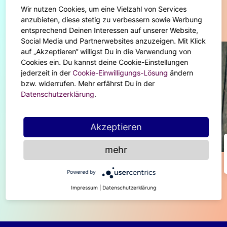
Wir nutzen Cookies, um eine Vielzahl von Services
Diese Artikel könnten dir auch gefallen
anzubieten, diese stetig zu verbessern sowie Werbung
entsprechend Deinen Interessen auf unserer Website,
Social Media und Partnerwebsites anzuzeigen. Mit Klick
auf „Akzeptieren“ willigst Du in die Verwendung von
Cookies ein. Du kannst deine Cookie-Einstellungen
jederzeit in der
Cookie-Einwilligungs-Lösung
ändern
bzw. widerrufen. Mehr erfährst Du in der
Datenschutzerklärung
.
Akzeptieren
ASTRO-HIGHLIGHTS
mehr
Welcher Aszendent ist dein perfektes
Match?
Powered by
Impressum
|
Datenschutzerklärung