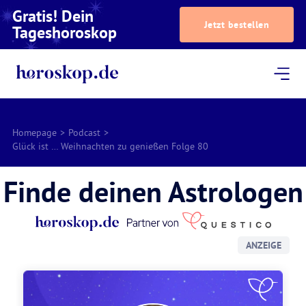
Gratis! Dein
Jetzt bestellen
Tageshoroskop
Dein Horoskop
Astrologie
Magazin
Podcast
AstroTV
Astrologen
Homepage
>
Podcast
>
Glück ist … Weihnachten zu genießen Folge 80
Finde deinen Astrologen
ANZEIGE