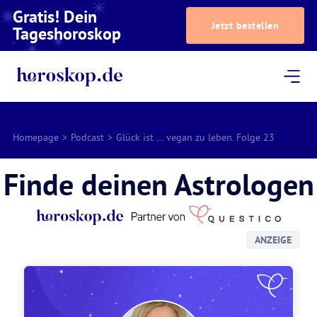
Gratis! Dein
Jetzt bestellen
Tageshoroskop
Dein Horoskop
Astrologie
Magazin
Podcast
AstroTV
Astrologen
Homepage
>
Podcast
>
Glück ist … vegan zu leben. Folge 23
Finde deinen Astrologen
ANZEIGE