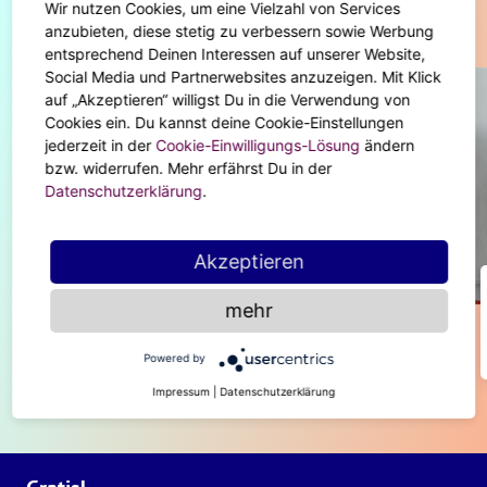
Wir nutzen Cookies, um eine Vielzahl von Services
Diese Artikel könnten dir auch gefallen
anzubieten, diese stetig zu verbessern sowie Werbung
entsprechend Deinen Interessen auf unserer Website,
Social Media und Partnerwebsites anzuzeigen. Mit Klick
auf „Akzeptieren“ willigst Du in die Verwendung von
Cookies ein. Du kannst deine Cookie-Einstellungen
jederzeit in der
Cookie-Einwilligungs-Lösung
ändern
bzw. widerrufen. Mehr erfährst Du in der
Datenschutzerklärung
.
Akzeptieren
BODY & SOUL
mehr
New Work – Endlich arbeiten, wie es
dir passt
Powered by
Impressum
|
Datenschutzerklärung