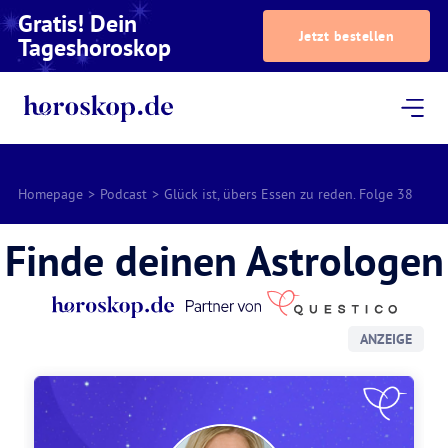
Gratis! Dein
Jetzt bestellen
Tageshoroskop
Dein Horoskop
Astrologie
Magazin
Podcast
AstroTV
Astrologen
Homepage
>
Podcast
>
Glück ist, übers Essen zu reden. Folge 38
Finde deinen Astrologen
ANZEIGE