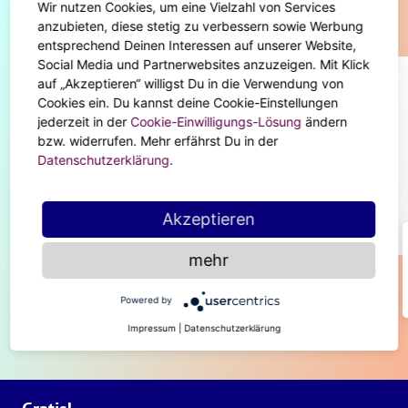
Wir nutzen Cookies, um eine Vielzahl von Services
Diese Artikel könnten dir auch gefallen
anzubieten, diese stetig zu verbessern sowie Werbung
entsprechend Deinen Interessen auf unserer Website,
Social Media und Partnerwebsites anzuzeigen. Mit Klick
auf „Akzeptieren“ willigst Du in die Verwendung von
Cookies ein. Du kannst deine Cookie-Einstellungen
jederzeit in der
Cookie-Einwilligungs-Lösung
ändern
bzw. widerrufen. Mehr erfährst Du in der
Datenschutzerklärung
.
Akzeptieren
BODY & SOUL
mehr
When September ends... — Dann
feiern wir Mabon!
Powered by
Impressum
|
Datenschutzerklärung