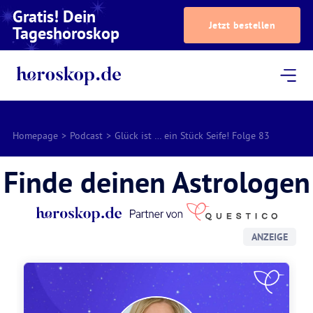
Gratis! Dein
Jetzt bestellen
Tageshoroskop
Dein Horoskop
Astrologie
Magazin
Podcast
AstroTV
Astrologen
Homepage
>
Podcast
>
Glück ist … ein Stück Seife! Folge 83
Finde deinen Astrologen
ANZEIGE