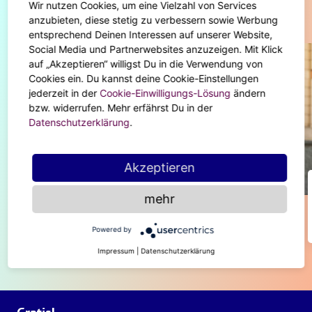
Wir nutzen Cookies, um eine Vielzahl von Services
Diese Artikel könnten dir auch gefallen
anzubieten, diese stetig zu verbessern sowie Werbung
entsprechend Deinen Interessen auf unserer Website,
Social Media und Partnerwebsites anzuzeigen. Mit Klick
auf „Akzeptieren“ willigst Du in die Verwendung von
Cookies ein. Du kannst deine Cookie-Einstellungen
jederzeit in der
Cookie-Einwilligungs-Lösung
ändern
bzw. widerrufen. Mehr erfährst Du in der
Datenschutzerklärung
.
Akzeptieren
BODY & SOUL
mehr
Der Unterschied zwischen einem Mai-
Stier und einem April-Stier
Powered by
Impressum
|
Datenschutzerklärung