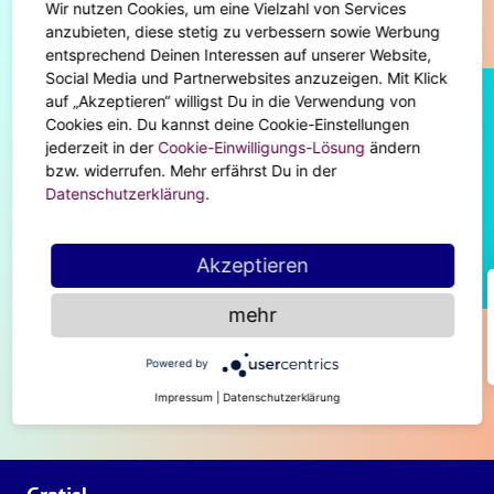
Wir nutzen Cookies, um eine Vielzahl von Services
Diese Artikel könnten dir auch gefallen
anzubieten, diese stetig zu verbessern sowie Werbung
entsprechend Deinen Interessen auf unserer Website,
Social Media und Partnerwebsites anzuzeigen. Mit Klick
auf „Akzeptieren“ willigst Du in die Verwendung von
Cookies ein. Du kannst deine Cookie-Einstellungen
jederzeit in der
Cookie-Einwilligungs-Lösung
ändern
bzw. widerrufen. Mehr erfährst Du in der
Datenschutzerklärung
.
Akzeptieren
BODY & SOUL
mehr
Astralreise: Deine Seele on tour
Powered by
Impressum
|
Datenschutzerklärung