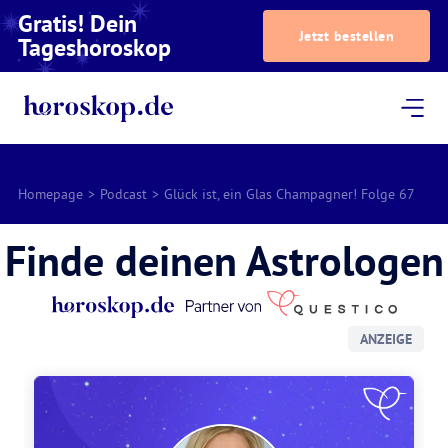
Gratis! Dein
Jetzt bestellen
Tageshoroskop
Dein Horoskop
Astrologie
Magazin
Podcast
AstroTV
Astrologen
Homepage
>
Podcast
>
Glück ist, ein Glas Champagner! Folge 67
Finde deinen Astrologen
ANZEIGE